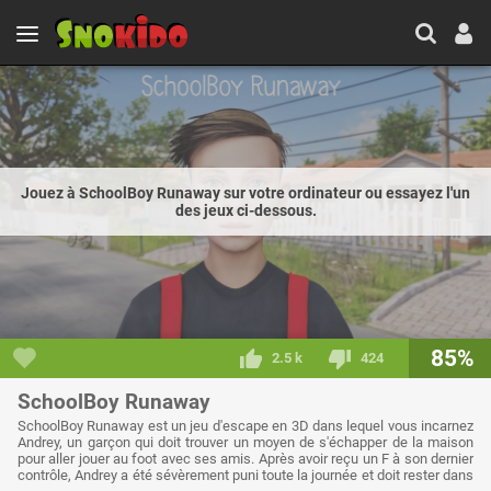
Jouez à SchoolBoy Runaway sur votre ordinateur ou essayez l'un
des jeux ci-dessous.
85%
2.5 k
424
SchoolBoy Runaway
SchoolBoy Runaway est un jeu d'escape en 3D dans lequel vous incarnez
Andrey, un garçon qui doit trouver un moyen de s'échapper de la maison
pour aller jouer au foot avec ses amis. Après avoir reçu un F à son dernier
contrôle, Andrey a été sévèrement puni toute la journée et doit rester dans