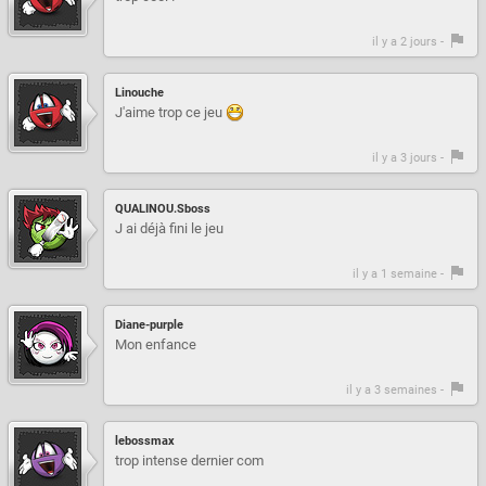
il y a 2 jours -
Linouche
J'aime trop ce jeu
il y a 3 jours -
QUALINOU.Sboss
J ai déjà fini le jeu
il y a 1 semaine -
Diane-purple
Mon enfance
il y a 3 semaines -
lebossmax
trop intense dernier com