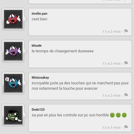
imelie.pan
cest bien
il y a 2 mois -
bloude
le tenmps de chaargement dureeeee
il y a 2 mois -
Minizoukay
incroyable juste ya des touches qui ne marchent pas pour
moi notamment la touche pour avancer
il y a 2 mois -
Dodo123
sa pue en plus les controle sur pc son horrible
il y a 3 mois -