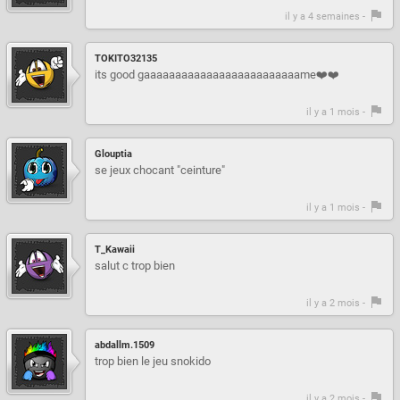
il y a 4 semaines -
TOKITO32135
its good gaaaaaaaaaaaaaaaaaaaaaaaaame❤️❤️
il y a 1 mois -
Glouptia
se jeux chocant "ceinture"
il y a 1 mois -
T_Kawaii
salut c trop bien
il y a 2 mois -
abdallm.1509
trop bien le jeu snokido
il y a 2 mois -