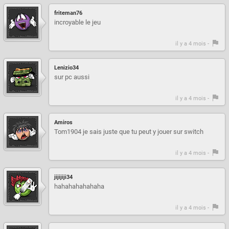
friteman76
incroyable le jeu
il y a 4 mois -
Lenizio34
sur pc aussi
il y a 4 mois -
Amiros
Tom1904 je sais juste que tu peut y jouer sur switch
il y a 4 mois -
jijijiji34
hahahahahahaha
il y a 4 mois -