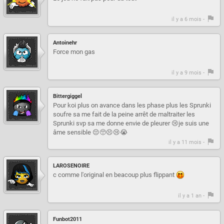
il y a 6 mois -
Antoinehr
Force mon gas
il y a 9 mois -
Bittergiggel
Pour koi plus on avance dans les phase plus les Sprunki
soufre sa me fait de la peine arrêt de maltraiter les
Sprunki svp sa me donne envie de pleurer 😢je suis une
âme sensible 😔🥺😣😢😭
il y a 11 mois -
LAROSENOIRE
c comme l'original en beacoup plus flippant
il y a 1 an -
Funbot2011