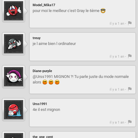
Model_Mika17
pour moi le meilleur c'est Gray le 6ème
il y a 1 an -
treuy
je l aime bien l ordinateur
il y a 1 an -
Diane-purple
@Urss1991 MIGNON ?! Tu parle juste du mode normale
alors
il y a 1 an -
Urss1991
4e il est mignon
il y a 1 an -
the_one_cent