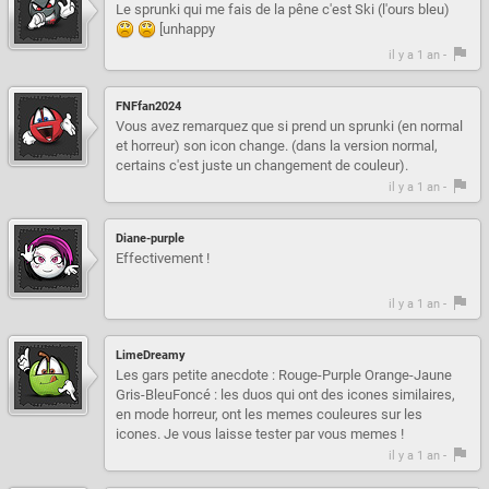
Le sprunki qui me fais de la pêne c'est Ski (l'ours bleu)
[unhappy
il y a 1 an -
FNFfan2024
Vous avez remarquez que si prend un sprunki (en normal
et horreur) son icon change. (dans la version normal,
certains c'est juste un changement de couleur).
il y a 1 an -
Diane-purple
Effectivement !
il y a 1 an -
LimeDreamy
Les gars petite anecdote : Rouge-Purple Orange-Jaune
Gris-BleuFoncé : les duos qui ont des icones similaires,
en mode horreur, ont les memes couleures sur les
icones. Je vous laisse tester par vous memes !
il y a 1 an -