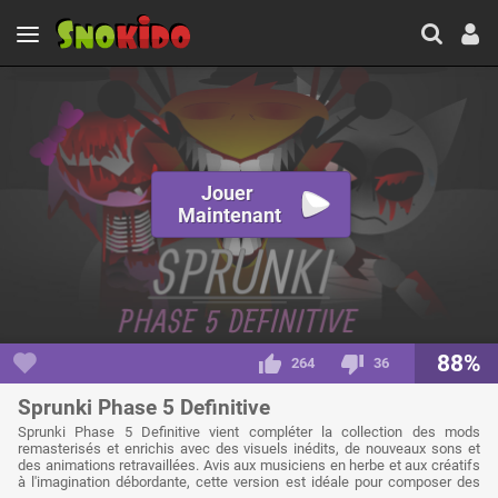
Jouer
Maintenant
88%
264
36
Sprunki Phase 5 Definitive
Sprunki Phase 5 Definitive vient compléter la collection des mods
remasterisés et enrichis avec des visuels inédits, de nouveaux sons et
des animations retravaillées. Avis aux musiciens en herbe et aux créatifs
à l'imagination débordante, cette version est idéale pour composer des