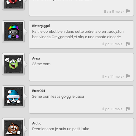
il y a 5 mois -
Bittergiggel
Fait le combot bien dans cette ordre la oren ,raddy,fun
bot, vineria,Grey,garnold,et sky c une masta dingerie
il y a 11 mois -
Arepi
3ème com
il y a 11 mois -
Error004
2ème com lest’s go gg le caca
il y a 11 mois -
Arctic
Premier com je suis un petit kaka