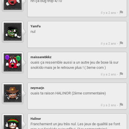
nn ça bug trop 4/10
il y a 2 ans -
YamFa
nul
il y a 2 ans -
maissanebkkz
ouais ça ressemble aussi a un autre jeu de boxe là sur
snokido mais je le retrouve plus ! ( 3eme com )
il y a 2 ans -
neymarjn
ouais ta raison HALINOR (2ème commentaire)
il y a 2 ans -
Halinor
Franchement un jeu très nul. Les jeux de qualité se font