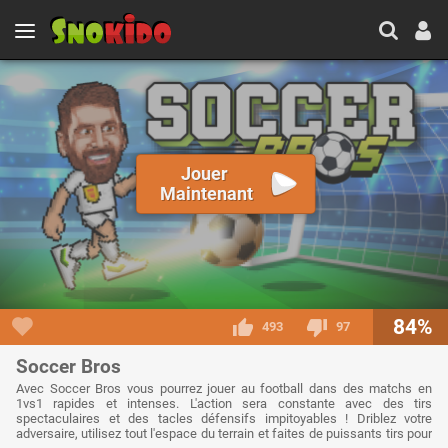
Jouer
Maintenant
84%
493
97
Soccer Bros
Avec Soccer Bros vous pourrez jouer au football dans des matchs en
1vs1 rapides et intenses. L'action sera constante avec des tirs
spectaculaires et des tacles défensifs impitoyables ! Driblez votre
adversaire, utilisez tout l'espace du terrain et faites de puissants tirs pour