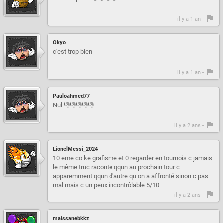
il y a 1 an -
Okyo
c'est trop bien
il y a 1 an -
Pauloahmed77
Nul 👎👎👎👎👎
il y a 2 ans -
LionelMessi_2024
10 eme co ke grafisme et 0 regarder en tournois c jamais
le même truc raconte qqun au prochain tour c
apparemment qqun d'autre qu on a affronté sinon c pas
mal mais c un peux incontrôlable 5/10
il y a 2 ans -
maissanebkkz