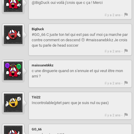
@BigDuck oui voilà j'crois que c ça ! Merci
il y a 2 ans -
BigDuck
#GO_66 C juste ton tel qui est pas ouf moi ça marche par
contre comment on descend 🤨 #maissanebkkz Je crois
que tu parle de head soccer
il y a 2 ans -
maissanebkkz
c une dinguerie quand on s'ennuie et qui veut être mon
ami ?
il y a 2 ans -
Titi22
Incontrolable(ptet parc que je suis nul ou pas)
il y a 2 ans -
GO_66