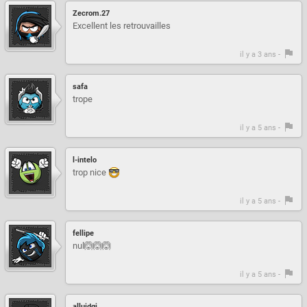
Zecrom.27
Excellent les retrouvailles
il y a 3 ans -
safa
trope
il y a 5 ans -
l-intelo
trop nice
il y a 5 ans -
fellipe
nul🙆🙆🙆
il y a 5 ans -
alluidgi