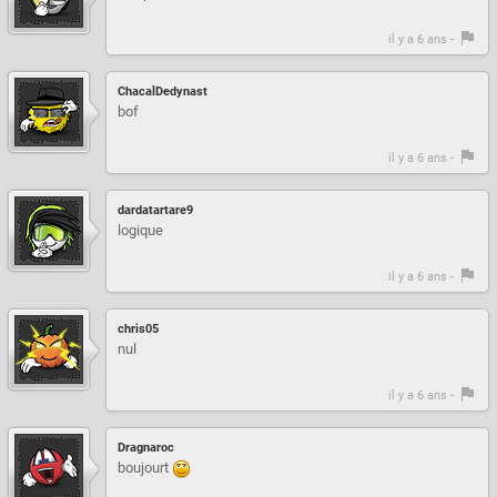
il y a 6 ans -
ChacalDedynast
bof
il y a 6 ans -
dardatartare9
logique
il y a 6 ans -
chris05
nul
il y a 6 ans -
Dragnaroc
boujourt