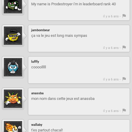
My name is Prodestroyer i'm in leaderboard rank 40
il y a 6 ans -
jambombeur
ça va le jeu est long mais sympas
il y a 6 ans -
lufffy
coooolllll
il y a 6 ans -
anassba
mon nom dans cette jeux est anassba
il y a 6 ans -
wallaby
t'es partout chacal!