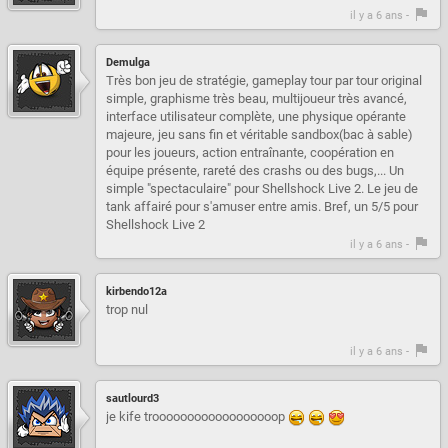
il y a 6 ans -
Demulga
Très bon jeu de stratégie, gameplay tour par tour original
simple, graphisme très beau, multijoueur très avancé,
interface utilisateur complète, une physique opérante
majeure, jeu sans fin et véritable sandbox(bac à sable)
pour les joueurs, action entraînante, coopération en
équipe présente, rareté des crashs ou des bugs,... Un
simple "spectaculaire" pour Shellshock Live 2. Le jeu de
tank affairé pour s'amuser entre amis. Bref, un 5/5 pour
Shellshock Live 2
il y a 6 ans -
kirbendo12a
trop nul
il y a 6 ans -
sautlourd3
je kife troooooooooooooooooop