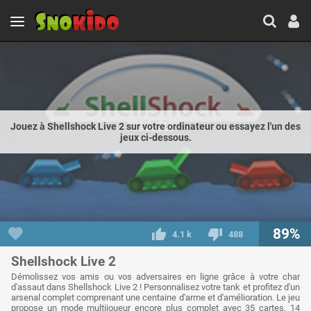
Jouez à Shellshock Live 2 sur votre ordinateur ou essayez l'un des
jeux ci-dessous.
89%
4.1 k
488
Shellshock Live 2
Démolissez vos amis ou vos adversaires en ligne grâce à votre char
d'assaut dans Shellshock Live 2 ! Personnalisez votre tank et profitez d'un
arsenal complet comprenant une centaine d'arme et d'amélioration. Le jeu
propose un mode multijoueur encore plus complet avec 35 cartes, 14