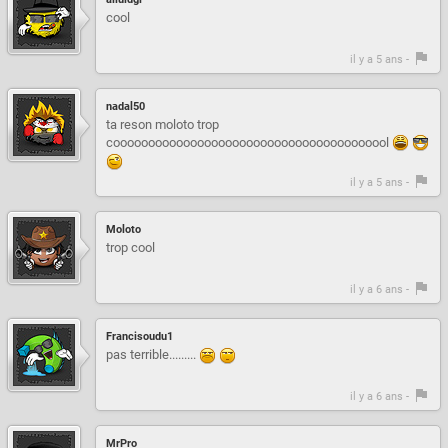
cool
il y a 5 ans -
nadal50
ta reson moloto trop
coooooooooooooooooooooooooooooooooooooool
il y a 5 ans -
Moloto
trop cool
il y a 6 ans -
Francisoudu1
pas terrible.........
il y a 6 ans -
MrPro