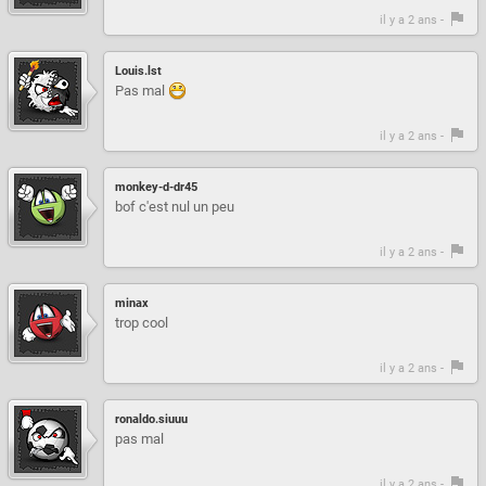
il y a 2 ans -
Louis.lst
Pas mal
il y a 2 ans -
monkey-d-dr45
bof c'est nul un peu
il y a 2 ans -
minax
trop cool
il y a 2 ans -
ronaldo.siuuu
pas mal
il y a 2 ans -