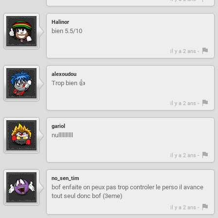
Halinor
bien 5.5/10
il y a 2 ans -
alexoudou
Trop bien 👍
il y a 2 ans -
gariol
nullllllllll
il y a 2 ans -
no_sen_tim
bof enfaite on peux pas trop controler le perso il avance
tout seul donc bof (3eme)
il y a 2 ans -