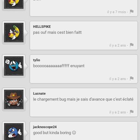
il y a 7 mois -
HELLSPIKE
pas ouf mais cest bien faitt
il y a 2 ans -
tylio
boooooaaaaaaafffff enuyant
il y a 2 ans -
Lucnate
le chargement bug mais je sais d'avance que c'est éclaté
il y a 2 ans -
jacknoscope24
good but kinda boring 😑