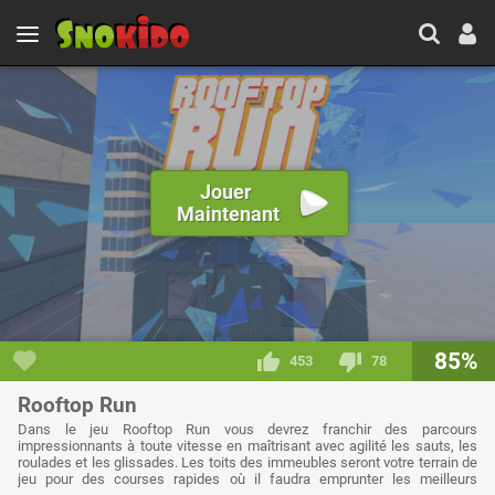
Jouer
Maintenant
85%
453
78
Rooftop Run
Dans le jeu Rooftop Run vous devrez franchir des parcours
impressionnants à toute vitesse en maîtrisant avec agilité les sauts, les
roulades et les glissades. Les toits des immeubles seront votre terrain de
jeu pour des courses rapides où il faudra emprunter les meilleurs