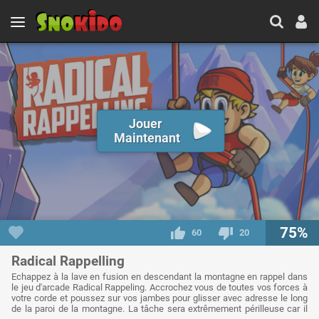
Jouer
Maintenant
75%
60
20
Radical Rappelling
Echappez à la lave en fusion en descendant la montagne en rappel dans
le jeu d'arcade Radical Rappeling. Accrochez vous de toutes vos forces à
votre corde et poussez sur vos jambes pour glisser avec adresse le long
de la paroi de la montagne. La tâche sera extrêmement périlleuse car il