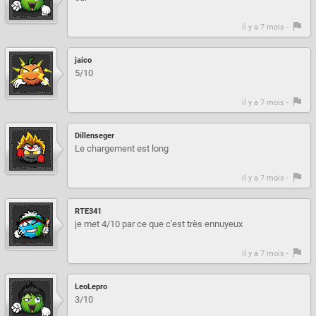
il y a 7 mois -
jaico
5/10
il y a 7 mois -
Dillenseger
Le chargement est long
il y a 7 mois -
RTE341
je met 4/10 par ce que c'est très ennuyeux
il y a 7 mois -
LeoLepro
3/10