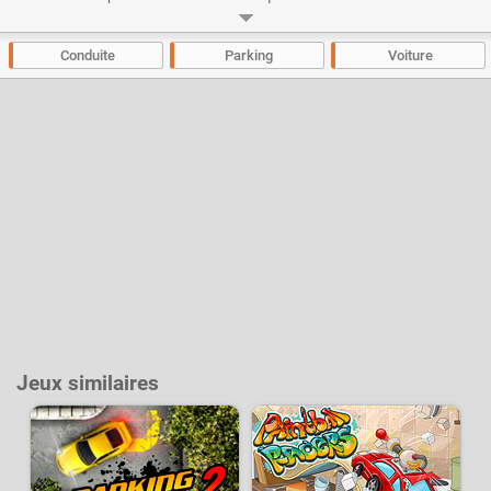
faudra être rapide et ne pas abîmer le véhicule que l'on vous a confier.
Développeur :
Azerion Casual Studio
- Joué
54 k
fois
Conduite
Parking
Voiture
Jeux similaires