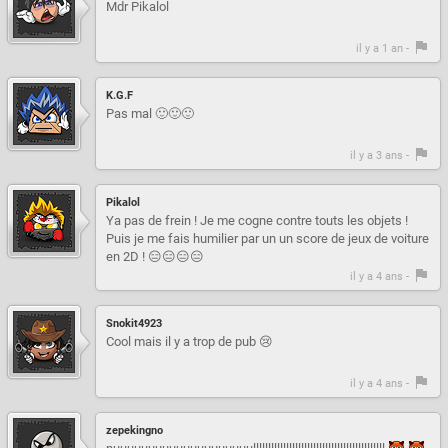
Mdr Pikalol
il y a 1 an -
K.G.F
Pas mal 🙂🙂🙂
il y a 3 ans -
Pikalol
Ya pas de frein ! Je me cogne contre touts les objets !
Puis je me fais humilier par un un score de jeux de voiture
en 2D ! 😑😑😑😑
il y a 4 ans -
Snokit4923
Cool mais il y a trop de pub 😢
il y a 4 ans -
zepekingno