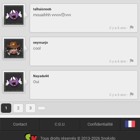
talhaisnoob
mouaihhh vvvvv😓vvv
il y a 6 ans -
neymarjn
cool
il y a 6 ans -
Nayadu44
Oui
il y a 6 ans -
1
2
3
Contact
C.G.U.
Confidentialité
Tous droits réservés © 2013-2026 Snokido