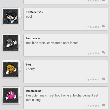
il y a 5 ans -
TOMazerty15
cool
il y a 5 ans -
hamzarane
trop bien mais les voitures sont lentes
il y a 5 ans -
ino5
cool😎
il y a 6 ans -
lamarocaine1
il est bien mais il est trop facile et le chargement est
tarpin long
il y a 6 ans -