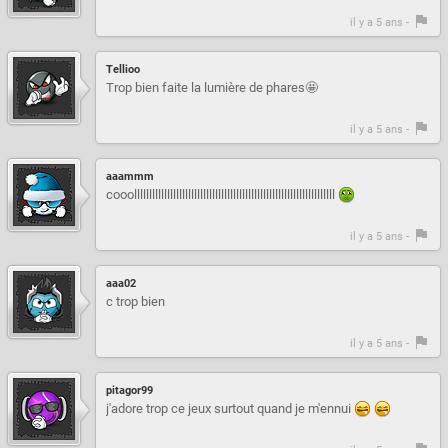
il y a 5 ans -
Tellioo
Trop bien faite la lumière de phares🤩
il y a 5 ans -
aaammm
cooolllllllllllllllllllllllllllllllllllllllllllllllllllllllllllllllllll
il y a 5 ans -
aaa02
c trop bien
il y a 5 ans -
pitagor99
j'adore trop ce jeux surtout quand je m'ennui