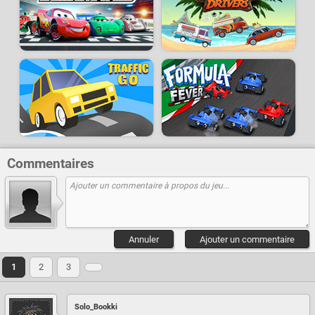
Commentaires
Annuler
Ajouter un commentaire
1
2
3
Solo_Bookki