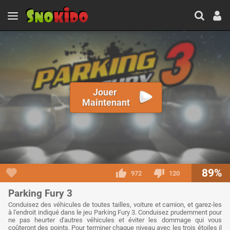
Jouer
Maintenant
89%
972
120
Parking Fury 3
Conduisez des véhicules de toutes tailles, voiture et camion, et garez-les
à l'endroit indiqué dans le jeu Parking Fury 3. Conduisez prudemment pour
ne pas heurter d'autres véhicules et éviter les dommage qui vous
coûteront des points. Pour terminer chaque niveau avec les trois étoiles il