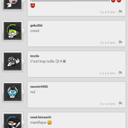
nuuuuuuuuuuuuuuuuuuuullllllllllllllllllllllllllllllllllllllllllll
il y a 5 ans -
goku30d
coool
il y a 5 ans -
Imzile
C’est trop nulle 🧐👎🏿
il y a 5 ans -
nassim9450
nul
il y a 5 ans -
saad.lamaachi
manifique