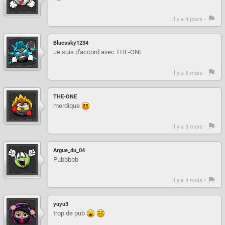
il y a 4 jours -
Bluessky1234
Je suis d'accord avec THE-ONE
il y a 3 mois -
THE-ONE
merdique
il y a 3 mois -
Argue_du_04
Pubbbbb
il y a 4 mois -
yuyu3
trop de pub