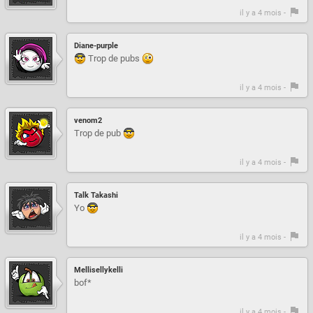
il y a 4 mois -
Diane-purple
Trop de pubs
il y a 4 mois -
venom2
Trop de pub
il y a 4 mois -
Talk Takashi
Yo
il y a 4 mois -
Mellisellykelli
bof*
il y a 4 mois -