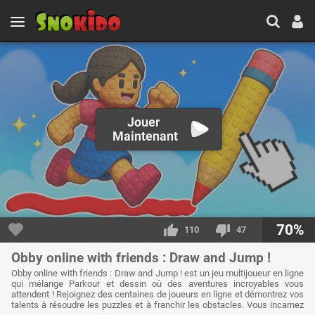
Jouer
Maintenant
70%
110
47
Obby online with friends : Draw and Jump !
Obby online with friends : Draw and Jump ! est un jeu multijoueur en ligne
qui mélange Parkour et dessin où des aventures incroyables vous
attendent ! Rejoignez des centaines de joueurs en ligne et démontrez vos
talents à résoudre les puzzles et à franchir les obstacles. Vous incarnez