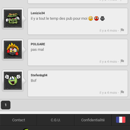
Lenizio34
il y a tout le temp des pub pour moi
il y a 4 mois -
POLGARE
pas mal
il y a 4 mois -
Stefenbg04
Bof
il y a 4 mois -
1
Contact
C.G.U.
Confidentialité