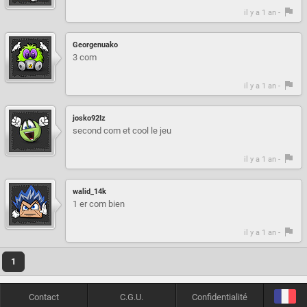
il y a 1 an -
Georgenuako
3 com
il y a 1 an -
josko92Iz
second com et cool le jeu
il y a 1 an -
walid_14k
1 er com bien
il y a 1 an -
1
Contact
C.G.U.
Confidentialité