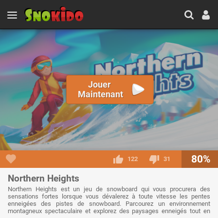
Jouer
Maintenant
80%
122
31
Northern Heights
Northern Heights est un jeu de snowboard qui vous procurera des
sensations fortes lorsque vous dévalerez à toute vitesse les pentes
enneigées des pistes de snowboard. Parcourez un environnement
montagneux spectaculaire et explorez des paysages enneigés tout en