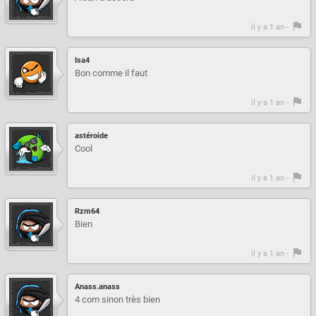
il y a 1 an -
Isa4
Bon comme il faut
il y a 1 an -
astéroide
Cool
il y a 1 an -
Rzm64
Bien
il y a 1 an -
Anass.anass
4 com sinon très bien