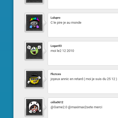
Lulupro
C le pire je au monde
Logan93
moi le2 12 2010
Fkctces
joyeux annic en retard ( moi je suis du 25 12 )
célia0612
@Game2.0 @maximax2sete merci