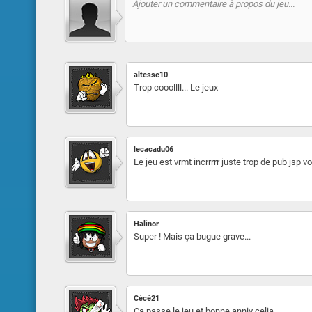
altesse10
Trop cooollll... Le jeux
lecacadu06
Le jeu est vrmt incrrrrr juste trop de pub jsp 
Halinor
Super ! Mais ça bugue grave...
Cécé21
Ca passe le jeu et bonne anniv celia