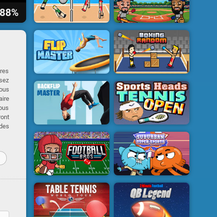
88%
ires
isez
vous
aire
vous
ront
 des