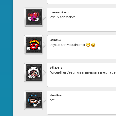
maximax2sete
joyeux anniv alors
Game2.0
Joyeux anniversaire mdr
célia0612
Aujourd'hui c'est mon anniversaire merci à ce
sherrifcat
bof