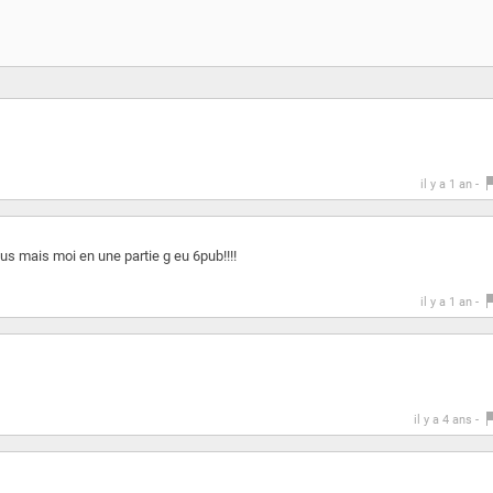
il y a 1 an -
vous mais moi en une partie g eu 6pub!!!!
il y a 1 an -
il y a 4 ans -