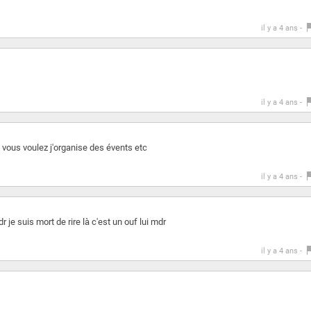
il y a 4 ans -
il y a 4 ans -
vous voulez j'organise des évents etc
il y a 4 ans -
r je suis mort de rire là c'est un ouf lui mdr
il y a 4 ans -