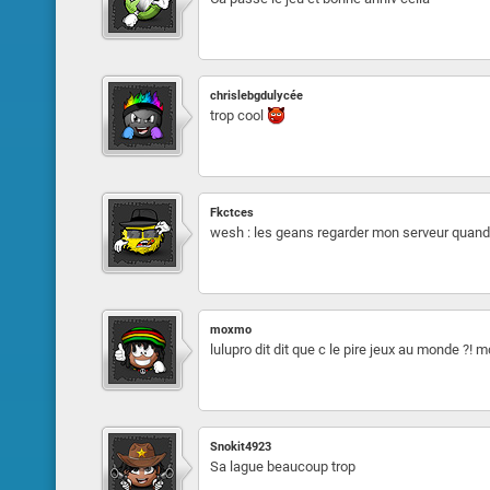
chrislebgdulycée
trop cool
Fkctces
wesh : les geans regarder mon serveur quand 
moxmo
lulupro dit dit que c le pire jeux au monde ?! md
Snokit4923
Sa lague beaucoup trop