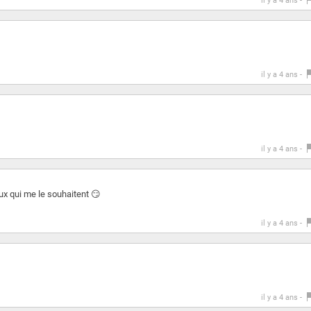
il y a 4 ans -
il y a 4 ans -
il y a 4 ans -
ux qui me le souhaitent 😏
il y a 4 ans -
il y a 4 ans -