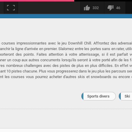
332
46
 courses impressionnantes avec le jeu Downhill Chill. Affrontez des adversa
nchir la ligne d'arrivée en premier. Slalomez entre les portes sans en rater, util
rteront des points. Faites attention à votre atterrissage, si il est parfait 
er un coup aux autres concurrents lorsqu'ils seront à votre porté afin de les f
tres nombreux challenges avec des pistes de plus en plus difficiles. En effet 
ant 10 pistes chacune. Plus vous progresserez dans le jeu plus les parcours se
ndant les courses vous pourrez acheter d'autres skis et snowboards ou encore
Sports divers
Ski