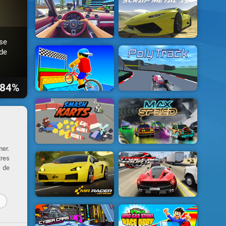
se
de
84%
mer.
tres
e de