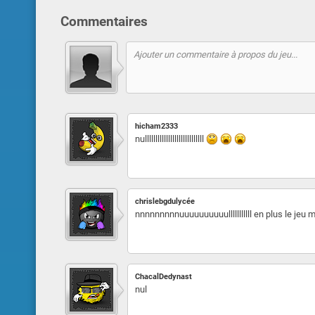
Commentaires
hicham2333
nullllllllllllllllllllllllllll
chrislebgdulycée
nnnnnnnnnuuuuuuuuuulllllllllll en plus le je
ChacalDedynast
nul