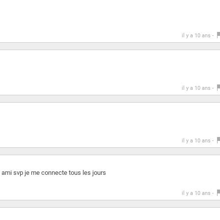
il y a 10 ans -
il y a 10 ans -
il y a 10 ans -
 ami svp je me connecte tous les jours
il y a 10 ans -