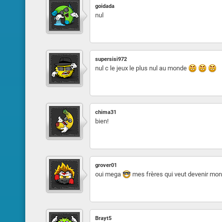
goidada
nul
supersisi972
nul c le jeux le plus nul au monde
chima31
bien!
grover01
oui mega
mes frères qui veut devenir mon
Brayt5