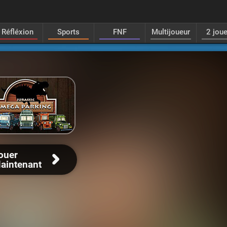
Réfléxion
Sports
FNF
Multijoueur
2 jou
ouer
aintenant