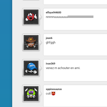
elfayel44600
nnnnnuuuuuuuullllllllllllllllllllllllllllllllllll
jean6
ghfggh
ivan369
venez m achouter en ami.
sppinosaurus
coll