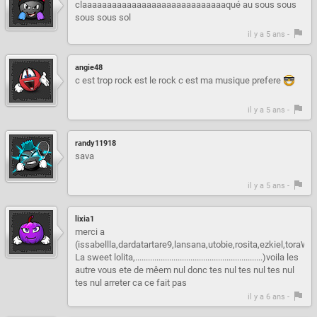
claaaaaaaaaaaaaaaaaaaaaaaaaaaaaqué au sous sous
sous sous sol
il y a 5 ans -
angie48
c est trop rock est le rock c est ma musique prefere
il y a 5 ans -
randy11918
sava
il y a 5 ans -
lixia1
merci a
(issabellla,dardatartare9,lansana,utobie,rosita,ezkiel,toraWol
La sweet lolita,............................................................)voila les
autre vous ete de mêem nul donc tes nul tes nul tes nul
tes nul arreter ca ce fait pas
il y a 6 ans -