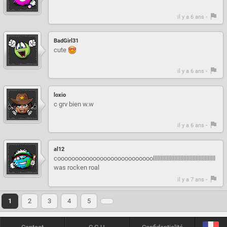
il y a 6 ans -
BadGirl31
cute
il y a 6 ans -
loxio
c grv bien w.w
il y a 6 ans -
al12
cooooooooooooooooooooooooooolllllllllllllllllllllllllllllllllllllllll
was rocken roal
il y a 7 ans -
1
2
3
4
5