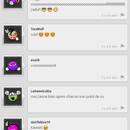
coooooooooooooooooooooooooooooooooooolllllllllllllllllllllllllllllllllllllllll
j'adort
il y a 6 ans -
ToraWolf
cool
il y a 6 ans -
eva34
coooooooooool
il y a 6 ans -
LaSweetLolita
moi j'aime bien apres chacun son point de vu
il y a 6 ans -
nini7lekiva19
kawaiii