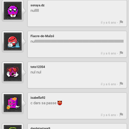
soraya.dz
nulllll
il y a 6 ans -
Fiacre-de-Malzé
nulllllllllllllllllllllllllllllllllllllllllllllllllllllllllllllllllllllllllllllllllllllllllllllllllllllllllllll
il y a 6 ans -
toto12354
nul nul
il y a 6 ans -
isabella92
c dars sa passe
il y a 6 ans -
dardatartare9