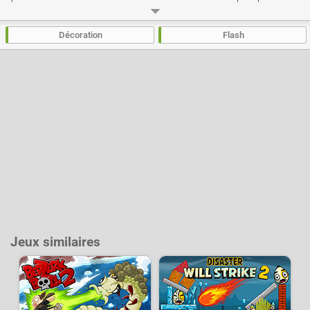
micros, les flammes, les projecteurs de fumée et les décorations.
Développeur :
Spilgames
- Joué
30 k
fois
Décoration
Flash
Jeux similaires