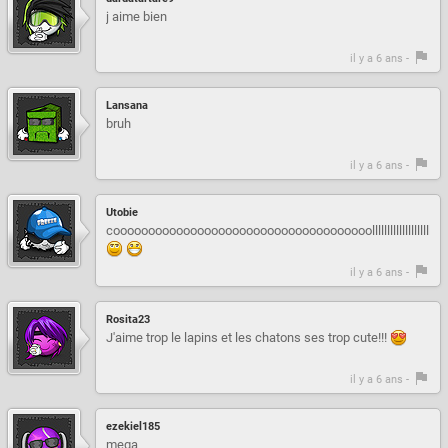
j aime bien
il y a 6 ans -
Lansana
bruh
il y a 6 ans -
Utobie
cooooooooooooooooooooooooooooooooooooollllllllllllllllllllllllll
il y a 6 ans -
Rosita23
J'aime trop le lapins et les chatons ses trop cute!!!
il y a 6 ans -
ezekiel185
mega