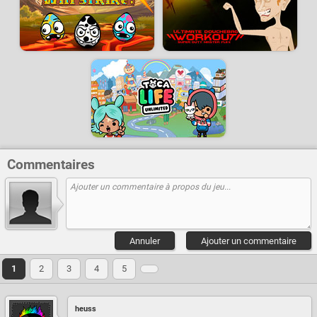
Commentaires
Annuler
Ajouter un commentaire
1
2
3
4
5
heuss