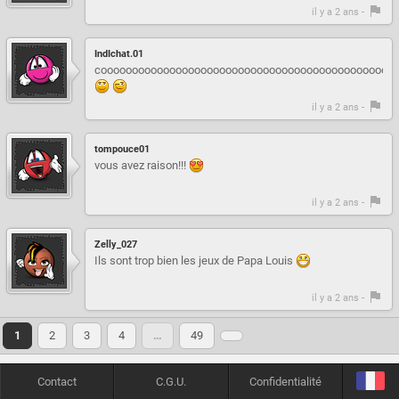
il y a 2 ans -
IndIchat.01
coooooooooooooooooooooooooooooooooooooooooooooooo
il y a 2 ans -
tompouce01
vous avez raison!!!
il y a 2 ans -
Zelly_027
Ils sont trop bien les jeux de Papa Louis
il y a 2 ans -
1
2
3
4
…
49
Contact
C.G.U.
Confidentialité