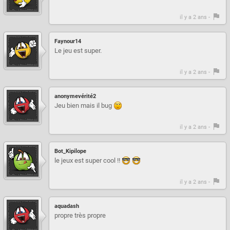
il y a 2 ans -
Faynour14
Le jeu est super.
il y a 2 ans -
anonymevérité2
Jeu bien mais il bug
il y a 2 ans -
Bot_Kipilope
le jeux est super cool !!
il y a 2 ans -
aquadash
propre très propre