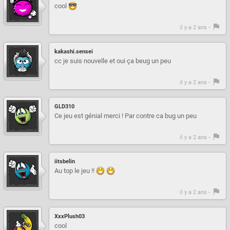
cool
il y a 2 ans -
kakashi.sensei
cc je suis nouvelle et oui ça beug un peu
il y a 2 ans -
GLD310
Ce jeu est génial merci ! Par contre ca bug un peu
il y a 2 ans -
iitsbelin
Au top le jeu !!
il y a 2 ans -
XxxPlush03
cool