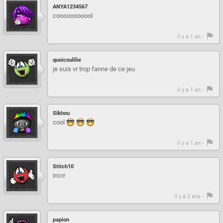
ANYA1234567
cooooooooool
il y a 1 an -
quoicoulilie
je suis vr trop fanne de ce jeu
il y a 1 an -
Sikhou
cool
il y a 1 an -
Stitch10
incrr
il y a 2 ans -
papion