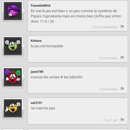
FanneDeMHA
En vrai le jeu est bien c un peu comme le système de
Papa's Cupcakeria mais en moins bien j'kiffe pas vrmm
donc 11.5 / 20
il y a 3 semaines -
Kohana
le jeu est incroyable
il y a 3 mois -
janet789
coucou les amies ♥ les bibichki
il y a 8 mois -
aat3101
ne marche pas
il y a 1 an -