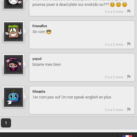
pourras jouer à dead plate sur snokido ou???
il y a 2 mois -
Friendfire
3e com
il y a 2 mois -
yuyu3
bizarre mes bien
il y a 2 mois -
Glouptia
1er com pas ouf i'm not speak english en plus
il y a 2 mois -
1