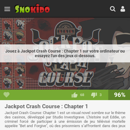
Jouez à Jackpot Crash Course : Chapter 1 sur votre ordinateur ou
essayez l'un des jeux ci-dessous.
96%
68
3
Jackpot Crash Course : Chapter 1
Jackpot Crash Course: Chapter 1 est un visual novel sombre sur le thème
des casinos, développé par Studio Investigrave. L’histoire suit Eddie, un
criminel forcé de participer à une émission de jeu télévisé mortelle
appelée "Bet and Forgive", où des prisonniers s’affrontent dans des jeux