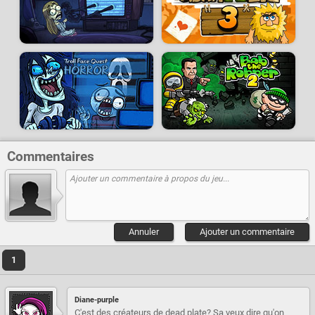
Commentaires
Annuler
Ajouter un commentaire
1
Diane-purple
C'est des créateurs de dead plate? Sa veux dire qu'on