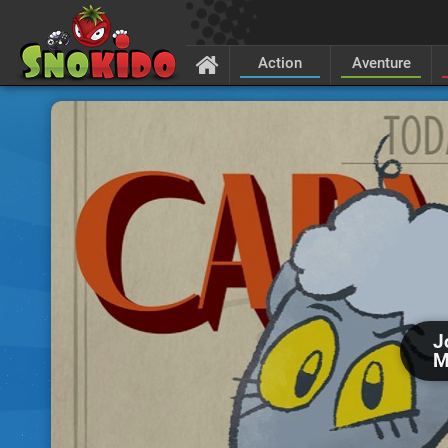
Action
Aventure
J
M