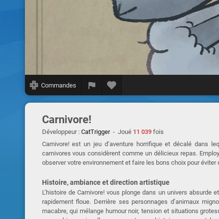
Commandes
Carnivore!
Développeur :
CatTrigger
- Joué
11 039
fois
Carnivore! est un jeu d’aventure horrifique et décalé dans
carnivores vous considèrent comme un délicieux repas. Employé
observer votre environnement et faire les bons choix pour éviter 
Histoire, ambiance et direction artistique
L’histoire de Carnivore! vous plonge dans un univers absurde et 
rapidement floue. Derrière ses personnages d’animaux mign
macabre, qui mélange humour noir, tension et situations grote