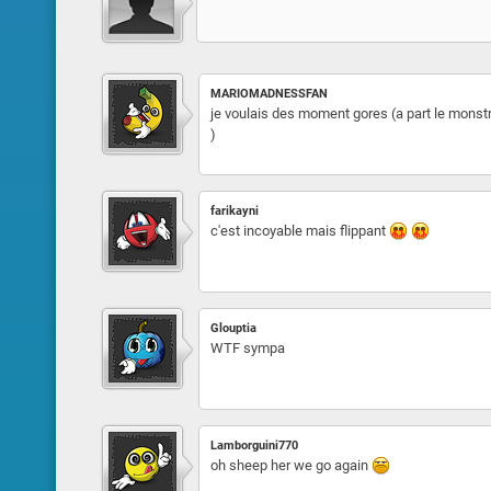
MARIOMADNESSFAN
je voulais des moment gores (a part le monstr
)
farikayni
c'est incoyable mais flippant
Glouptia
WTF sympa
Lamborguini770
oh sheep her we go again