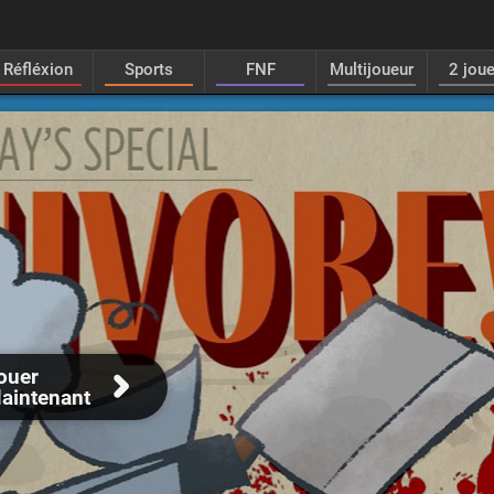
Réfléxion
Sports
FNF
Multijoueur
2 jou
ouer
aintenant