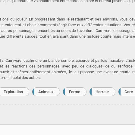
unique qui contraste volontairement entre cartoon coloré et horreur psychologiqu
isions du joueur. En progressant dans le restaurant et ses environs, vous de
s entourent et choisir comment réagir face aux différentes situations. Vos c
s autres personnages rencontrés au cours de l’aventure. Carnivore! encourage a
quer différents succès, tout en avançant dans une histoire courte mais intens
fs, Carnivore! cache une ambiance sombre, absurde et parfois macabre. L’hist
s et les réactions des personnages, avec peu de dialogues, ce qui renforce
couvrir et scènes entièrement animées, le jeu propose une aventure courte 
on… et celui des autres.
Exploration
Animaux
Ferme
Horreur
Gore