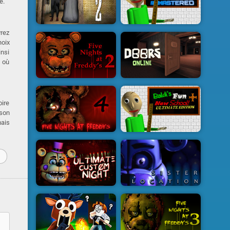
e.
vrez
hoix
insi
e où
oire
 son
mais