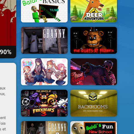
90%
aux
eux,
ient
ois
s et