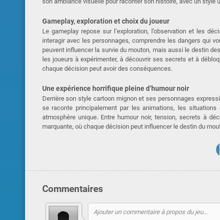
son ambiance visuelle pour raconter son histoire, avec un style 
Gameplay, exploration et choix du joueur
Le gameplay repose sur l’exploration, l’observation et les déc
interagir avec les personnages, comprendre les dangers qui vou
peuvent influencer la survie du mouton, mais aussi le destin de
les joueurs à expérimenter, à découvrir ses secrets et à déblo
chaque décision peut avoir des conséquences.
Une expérience horrifique pleine d’humour noir
Derrière son style cartoon mignon et ses personnages expressi
se raconte principalement par les animations, les situation
atmosphère unique. Entre humour noir, tension, secrets à dé
marquante, où chaque décision peut influencer le destin du mout
Commentaires