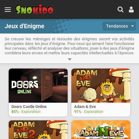
Jeux d'Enigme
Tendances
Se creuser les méninges et résoudre des énigmes seront vos activités
principales dans les jeux d’énigme. Pour ceux qui aiment faire fonctionner
leur cerveau, réfléchir et analyser des situations, jouer à des jeux d’énigme
comblera leurs envies et mettra leurs capacités intellectuelles à l’épreuve.
Souvent liées à des histoires loufoques et farfelues, les énigmes à
résoudre seront un prétexte qui vous permettra de faire avancer le
scénario des jeux.
Doors Castle Online
Adam & Eve
85%
- Exploration
91%
- Exploration