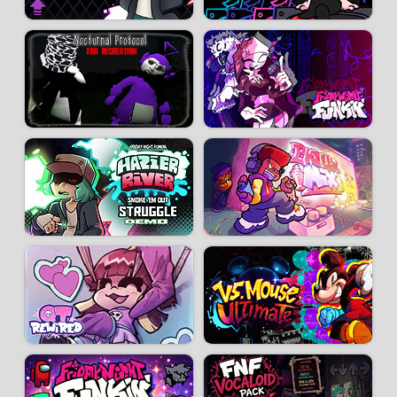
surprise pour Noël ! Découvrez deux chansons inédites, "Wahoo Hoo Hoo"
et "Salami", la suite de l'histoire racontée par de nouvelles cutscenes
épiques et des tas de références cachées.
Wahoo Hoo Hoo se déroule une nuit après que Mario ai sombré dans la
folie, il trouve enfin un peu de quiétude et se repose pour préparer le
weekend de Noël. Mais lorsque l'horloge sonne minuit les fantômes du
passé ressurgissent pour lui faire vivre un nouveau cauchemar éveillé !
Liste des musiques :
V1 : It's a Me - Golden Land - I Hate You - Alone - Apparition - Power Down
- Race Traitors
V2 : It's a Me (new) - Starman Slaughter - So Cool - Nourishing Blood -
Mario Sing And Game Rythm 9 - Alone (new) - Thalassophobia - Oh God
No - I Hate You (new) - Apparition - Last Course - Dark Forest - Bad Day -
Day Out - Dictator - Race-traitors (new) - No Hope - Golden Land - No
Party - Paranoia - Overdue - Powerdown - Demise - Promotion -
Abandoned - The End Song - All Stars - Unbeatable
Christmas Surprise : Wahoo Hoo Hoo - Salami
Crédits :
Directeur, artiste :
Marco Antonio
Codeur principal :
Dewott2501
Compositeurs principal :
KennyL
Artistes : Faro - Scrubb -
EllisBros
-
NateTDOM
-
GP12810
-
VanillaScotch
-
MR.G
-
Notakin
-
Gejospixelart
-
valengarfy
Animateurs, artistes :
Lima
-
YokuTzen
-
postroff
Codeurs :
lunar
-
atpx8
-
DuskieWhy
-
userqua
-
Cape Funkin
Compositeurs :
Sandi
-
Comodo
-
FriedFrick
-
TaeSkull
-
theWAHbox
-
scrumbo_
-
RedTv53
-
Ironik
-
Hazy Is Dead
-
Joey Perleoni
-
gurgney
Charters :
lemon aid
-
Yoshinova_
-
Senshi_Z
- Thales