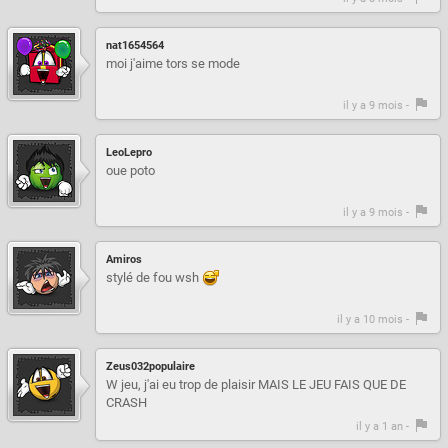
nat1654564
moi j'aime tors se mode
il y a 9 mois -
LeoLepro
oue poto
il y a 9 mois -
Amiros
stylé de fou wsh
il y a 10 mois -
Zeus032populaire
W jeu, j'ai eu trop de plaisir MAIS LE JEU FAIS QUE DE
CRASH
il y a 1 an -