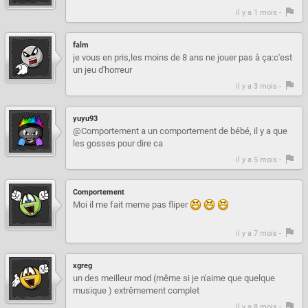
il y a 1 mois -
falm
je vous en pris,les moins de 8 ans ne jouer pas à ça:c'est
un jeu d'horreur
il y a 3 mois -
yuyu93
@Comportement a un comportement de bébé, il y a que
les gosses pour dire ca
il y a 5 mois -
Comportement
Moi il me fait meme pas fliper
il y a 7 mois -
xgreg
un des meilleur mod (même si je n'aime que quelque
musique ) extrêmement complet
il y a 8 mois -