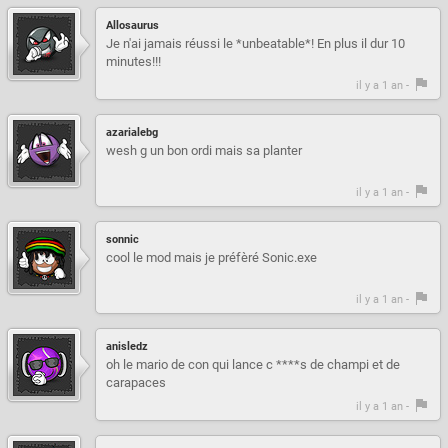
Allosaurus
Je n'ai jamais réussi le *unbeatable*! En plus il dur 10
minutes!!!
il y a 1 an -
azarialebg
wesh g un bon ordi mais sa planter
il y a 1 an -
sonnic
cool le mod mais je préfèré Sonic.exe
il y a 1 an -
anisledz
oh le mario de con qui lance c ****s de champi et de
carapaces
il y a 1 an -