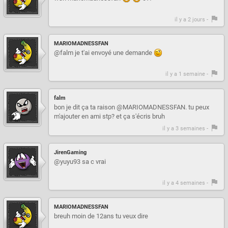
il y a 2 jours -
MARIOMADNESSFAN
@falm je t'ai envoyé une demande
il y a 1 semaine -
falm
bon je dit ça ta raison @MARIOMADNESSFAN. tu peux
m'ajouter en ami stp? et ça s'écris bruh
il y a 3 semaines -
JirenGaming
@yuyu93 sa c vrai
il y a 4 semaines -
MARIOMADNESSFAN
breuh moin de 12ans tu veux dire