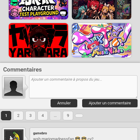
Acteurs vocaux :
Voice of KINGF0X
-
Ney
-
Nanno Cansado
-
Sunset64
-
Yellow_va
Vous pouvez télécharger FNF Vs. Mario's Madness sur la page du
Mod
original
.
Développeur :
Marco Antonio
- Joué
6.2 M
fois
Commentaires
Annuler
Ajouter un commentaire
1
2
3
4
…
9
gamebro
wsh mariomadnessfan
cv?