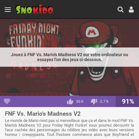
Jouez à FNF Vs. Mario's Madness V2 sur votre ordinateur ou
essayez l'un des jeux ci-dessous.
91%
26 k
2.7 k
FNF Vs. Mario's Madness V2
Le monde de Mario n'est pas si merveilleux que ça et dans le mod FNF Vs.
Mario's Madness V2 pour Friday Night Funkin' vous pourrez découvrir la
face cachée des personnages du célèbre jeu vidéo avec leurs versions
horreur / creepypasta. Tout l'histoire commence alors que Boyfriend et