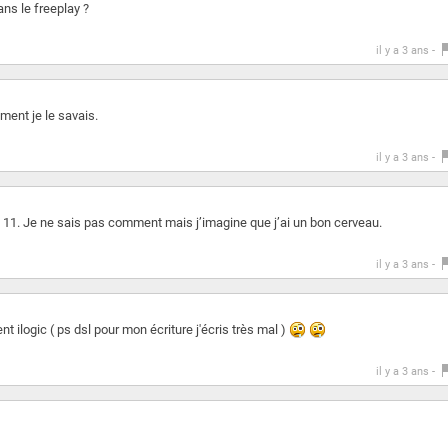
s le freeplay ?
il y a 3 ans -
ment je le savais.
il y a 3 ans -
 11. Je ne sais pas comment mais j’imagine que j’ai un bon cerveau.
il y a 3 ans -
t ilogic ( ps dsl pour mon écriture j'écris très mal )
il y a 3 ans -