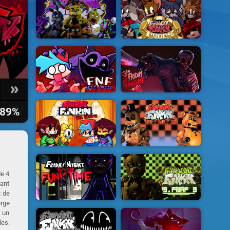
89%
de 4
tant
t de
urge
s un
les.