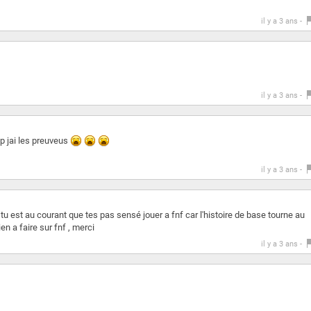
il y a 3 ans -
il y a 3 ans -
vp jai les preuveus
il y a 3 ans -
u est au courant que tes pas sensé jouer a fnf car l'histoire de base tourne au
ien a faire sur fnf , merci
il y a 3 ans -