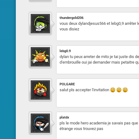
thundergold206
vous deux dylandjesus566 et lebg0,9 arrêter le
vous disiez
lebg0.9
dylan tu peux arreter de mito je tai juste dis 
d'embrouille oui jai demander mais petaitre 
POLGARE
salut pls accepter l'invitation
platdx
pls le mode hero academia je savais pas que
étrange vous trouvez pas