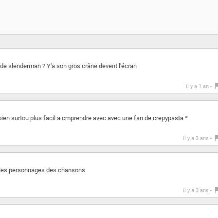
e slenderman ? Y'a son gros crâne devent l'écran
il y a 1 an -
p bien surtou plus facil a cmprendre avec avec une fan de crepypasta *
il y a 3 ans -
c les personnages des chansons
il y a 3 ans -