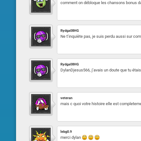
comment on débloque les chansons bonus dan
Rydga08HG
Ne t’inquiète pas, je suis perdu aussi sur com
Rydga08HG
DylanDjesus566, j’avais un doute que tu étais
veteran
mais c quoi votre histoire elle est completemen
lebg0.9
merci dylan