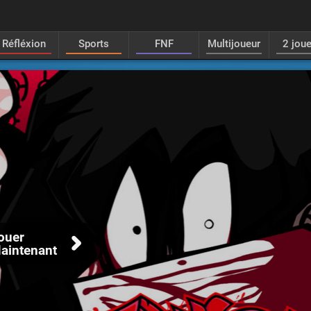
Réfléxion
Sports
FNF
Multijoueur
2 jou
ouer
aintenant