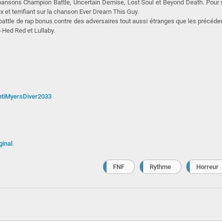
hansons Champion Battle, Uncertain Demise, Lost Soul et Beyond Death. Pour
x et terrifiant sur la chanson Ever Dream This Guy.
battle de rap bonus contre des adversaires tout aussi étranges que les précéde
 Hed Red et Lullaby.
tiMyersDiver2033
ginal
.
FNF
Rythme
Horreur