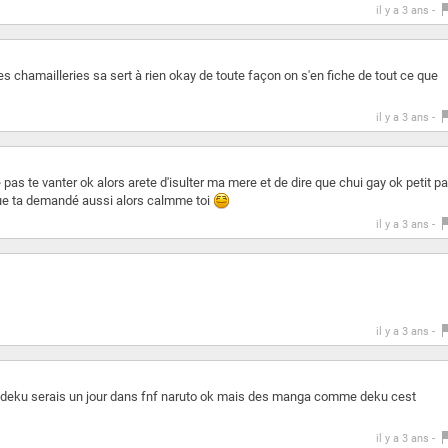
il y a 3 ans -
s chamailleries sa sert à rien okay de toute façon on s'en fiche de tout ce que
il y a 3 ans -
de pas te vanter ok alors arete d'isulter ma mere et de dire que chui gay ok petit p
que ta demandé aussi alors calmme toi
il y a 3 ans -
il y a 3 ans -
 deku serais un jour dans fnf naruto ok mais des manga comme deku cest
il y a 3 ans -