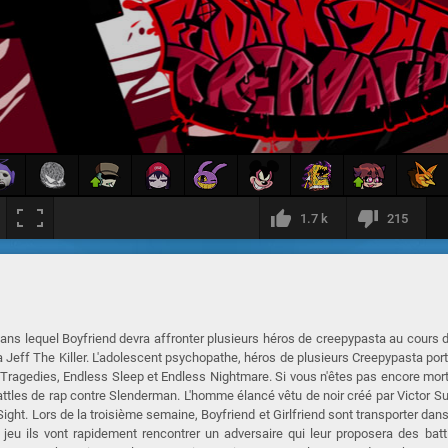
1.7 k
215
dans lequel Boyfriend devra affronter plusieurs héros de creepypasta au cours 
 Jeff The Killer. L'adolescent psychopathe, héros de plusieurs Creepypasta por
Tragedies, Endless Sleep et Endless Nightmare. Si vous n'êtes pas encore mor
ttles de rap contre Slenderman. L'homme élancé vêtu de noir créé par Victor S
Sight. Lors de la troisième semaine, Boyfriend et Girlfriend sont transporter dan
jeu ils vont rapidement rencontrer un adversaire qui leur proposera des batt