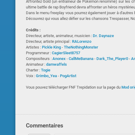
Affrontez Gold (un entraîneur de Pokémon renommé) sur les c
ultime battle de rap Boyfriend devra affronter un héros mystérieu
Dans le menu freeplay vous pourrez également jouer à d'autres 
Découvrez qui vous allez défier sur les chansons Trespasser, No
Crédits :
Directeur, artiste, animateur, musicien :
Dr. Daynaze
Directeur, artiste principal :
RALorenzo
Artistes :
Pickle King
-
TheNothingMonster
Programmeur :
CagierSleet8757
Compositeurs :
Anonex
-
CallMeBanana
-
Dark_The_Player0
-
An
Animateur :
damwaffels
Charter :
Togie
Voix :
Grimbo_Yea
-
PogArtist
Vous pouvez télécharger FNF Trepidation sur la page du
Mod ori
Commentaires