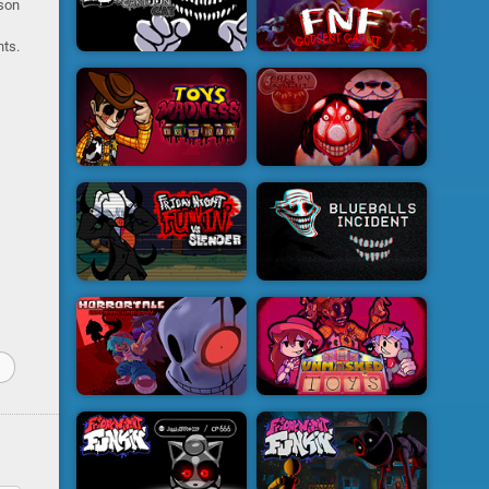
 son
nts.