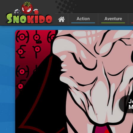
Action
Aventure
J
M