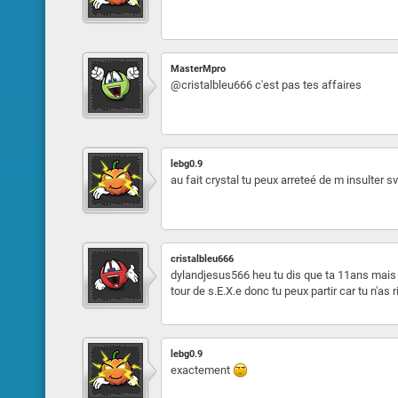
MasterMpro
@cristalbleu666 c'est pas tes affaires
lebg0.9
au fait crystal tu peux arreteé de m insulter s
cristalbleu666
dylandjesus566 heu tu dis que ta 11ans mais t
tour de s.E.X.e donc tu peux partir car tu n'as r
lebg0.9
exactement