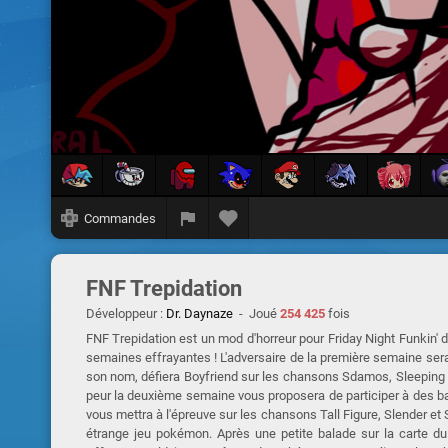
Commandes
FNF Trepidation
Développeur :
Dr. Daynaze
- Joué
254 425
fois
FNF Trepidation est un mod d'horreur pour Friday Night Funkin' 
semaines effrayantes ! L'adversaire de la première semaine sera
son nom, défiera Boyfriend sur les chansons Sdamos, Sleeping 
peur la deuxième semaine vous proposera de participer à des ba
vous mettra à l'épreuve sur les chansons Tall Figure, Slender et 
étrange jeu pokémon. Après une petite balade sur la carte du 