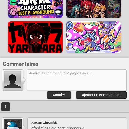
Commentaires
Annuler
Ajouter un commentaire
1
DjawabTwinKookiz
lefanfnf tu aime cette chanson ?