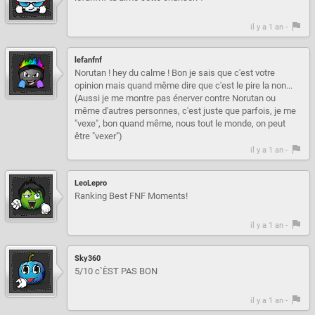
il y a 1 an -
lefanfnf
Norutan ! hey du calme ! Bon je sais que c'est votre
opinion mais quand même dire que c'est le pire la non...
(Aussi je me montre pas énerver contre Norutan ou
même d'autres personnes, c'est juste que parfois, je me
"vexe", bon quand même, nous tout le monde, on peut
être "vexer")
il y a 1 an -
LeoLepro
Ranking Best FNF Moments!
il y a 1 an -
Sky360
5/10 c`ÈST PAS BON
il y a 1 an -