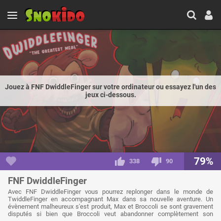
Jouez à FNF DwiddleFinger sur votre ordinateur ou essayez l'un des
jeux ci-dessous.
79%
338
90
FNF DwiddleFinger
Avec FNF DwiddleFinger vous pourrez replonger dans le monde de
TwiddleFinger en accompagnant Max dans sa nouvelle aventure. Un
évènement malheureux s'est produit, Max et Broccoli se sont gravement
disputés si bien que Broccoli veut abandonner complètement son