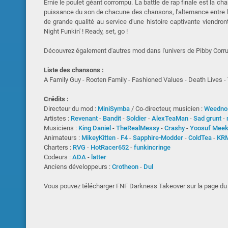
Ernie le poulet géant corrompu. La battle de rap finale est la c
puissance du son de chacune des chansons, l'alternance entre l
de grande qualité au service d'une histoire captivante viendro
Night Funkin' ! Ready, set, go !
Découvrez également d'autres mod dans l'univers de Pibby Corru
Liste des chansons :
A Family Guy - Rooten Family - Fashioned Values - Death Lives - T
Crédits :
Directeur du mod :
MiniSymba
/ Co-directeur, musicien :
Weedno
Artistes :
Revenant
-
Bandit
-
Soldier
-
AlexTeaMan
-
Sad grunt
-
Musiciens :
King Daniel
-
TheRealMessy
-
Crashy
-
Yoosuf Meek
Animateurs :
MikeyKitten
-
F4
-
Sapphire-Modder
-
ColdTea
-
KR
Charters :
RVG
-
HotRacer652
-
funkincringe
Codeurs :
ADA
-
latter
Anciens développeurs :
Crotheon
-
Dul
Vous pouvez télécharger FNF Darkness Takeover sur la page d