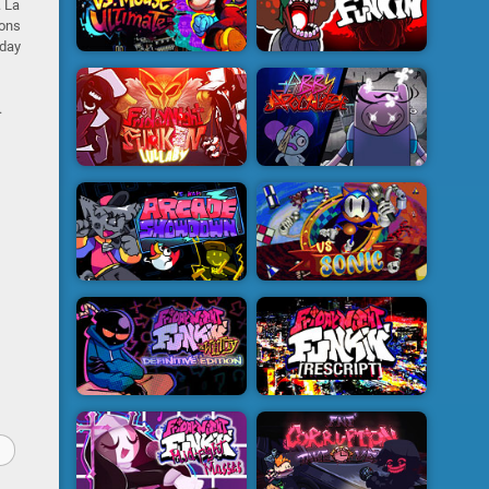
. La
ions
iday
.