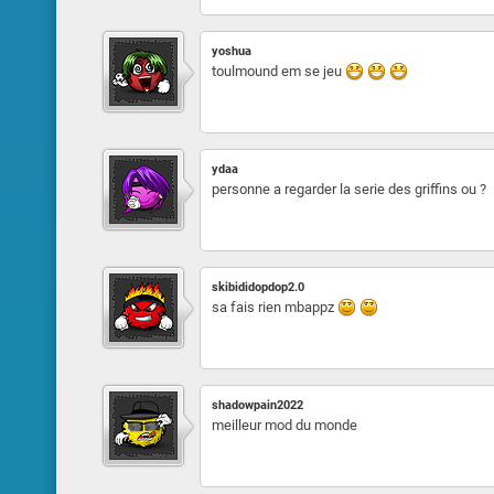
yoshua
toulmound em se jeu
ydaa
personne a regarder la serie des griffins ou ?
skibididopdop2.0
sa fais rien mbappz
shadowpain2022
meilleur mod du monde