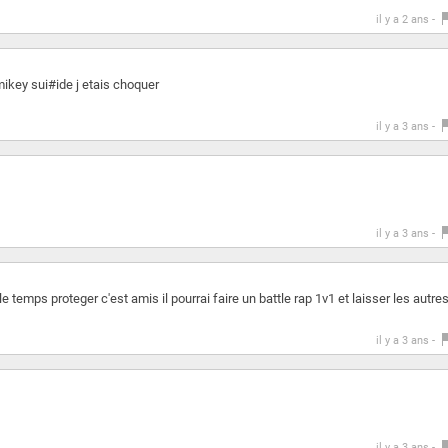
il y a 2 ans -
 mikey sui#ide j etais choquer
il y a 3 ans -
il y a 3 ans -
e temps proteger c'est amis il pourrai faire un battle rap 1v1 et laisser les autre
il y a 3 ans -
il y a 3 ans -