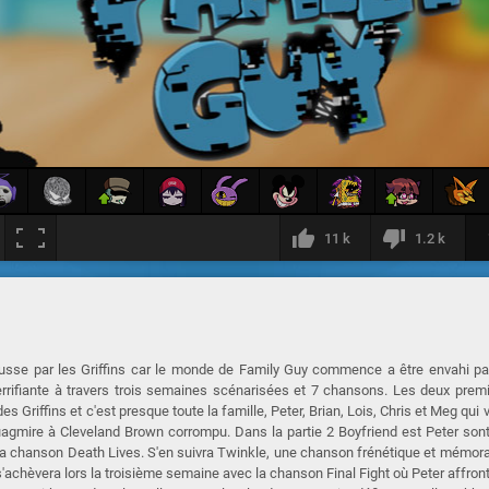
11 k
1.2 k
usse par les Griffins car le monde de Family Guy commence a être envahi pa
terrifiante à travers trois semaines scénarisées et 7 chansons. Les deux prem
 Griffins et c'est presque toute la famille, Peter, Brian, Lois, Chris et Meg qui 
uagmire à Cleveland Brown corrompu. Dans la partie 2 Boyfriend est Peter son
de la chanson Death Lives. S'en suivra Twinkle, une chanson frénétique et mémor
'achèvera lors la troisième semaine avec la chanson Final Fight où Peter affron