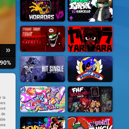
90%
r la
iers
vont
t de
able
tera