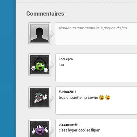
Commentaires
LeoLepro
iuo
Funbot2011
tros chouette rip sewie
pizzagmer64
c'est hyper cool et flipan