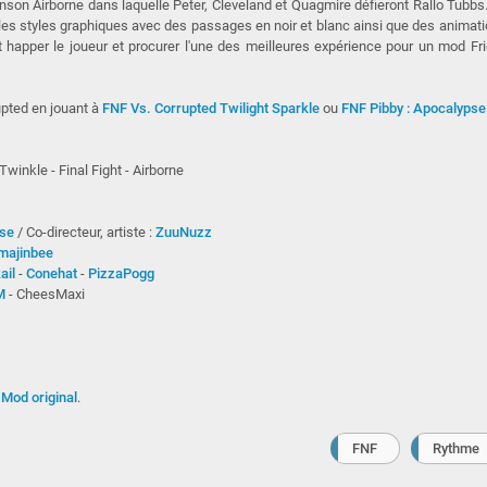
hanson Airborne dans laquelle Peter, Cleveland et Quagmire défieront Rallo Tubbs
es styles graphiques avec des passages en noir et blanc ainsi que des animat
nt happer le joueur et procurer l'une des meilleures expérience pour un mod Fr
pted en jouant à
FNF Vs. Corrupted Twilight Sparkle
ou
FNF Pibby : Apocalypse
winkle - Final Fight - Airborne
se
/ Co-directeur, artiste :
ZuuNuzz
majinbee
ail
-
Conehat
-
PizzaPogg
M
- CheesMaxi
u
Mod original
.
FNF
Rythme