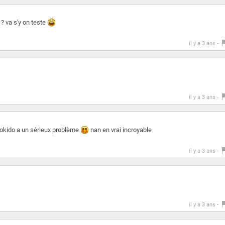
 ? va s'y on teste
il y a 3 ans -
il y a 3 ans -
nokido a un sérieux problème
nan en vrai incroyable
il y a 3 ans -
il y a 3 ans -