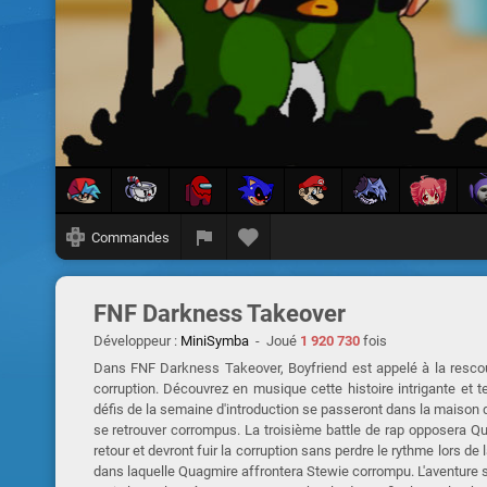
Commandes
FNF Darkness Takeover
Développeur :
MiniSymba
- Joué
1 920 730
fois
Dans FNF Darkness Takeover, Boyfriend est appelé à la resco
corruption. Découvrez en musique cette histoire intrigante et 
défis de la semaine d'introduction se passeront dans la maison des
se retrouver corrompus. La troisième battle de rap opposera Q
retour et devront fuir la corruption sans perdre le rythme lors 
dans laquelle Quagmire affrontera Stewie corrompu. L'aventure s