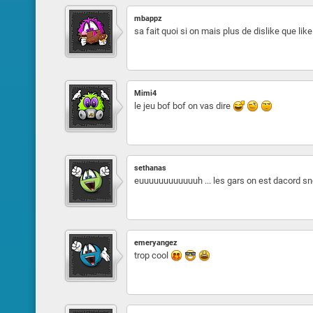
mbappz
sa fait quoi si on mais plus de dislike que like
Mimi4
le jeu bof bof on vas dire
sethanas
euuuuuuuuuuuuh ... les gars on est dacord s
emeryangez
trop cool