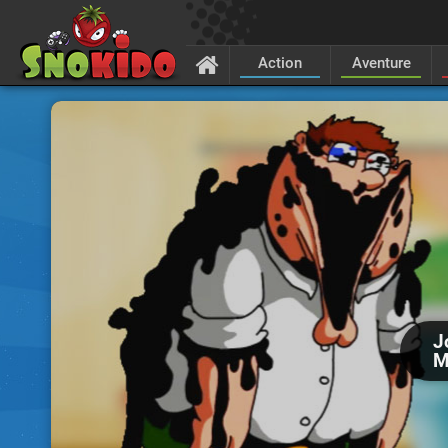
Action
Aventure
J
M