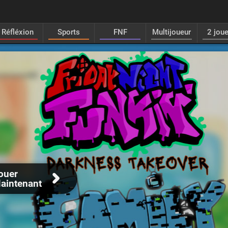
Réfléxion
Sports
FNF
Multijoueur
2 jou
ouer
aintenant