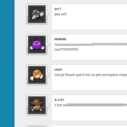
yo11
pas oof
MARAM
nuuuuuuuuuuuuuuuuuul!!!!!!!!!!!!!!!!!!!!!!!!!!!!!!!!
moi??!!!!!!!!!!!!!!!!!
chat1
moi je trouve que il est un peu ennuyans mai
A-J-S1
c'est nulllllllllllllllllllllllllllllllllllllllllllllllllllllllllllllllllll!!!!