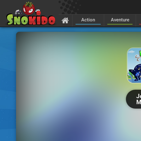
Action
Aventure
J
M