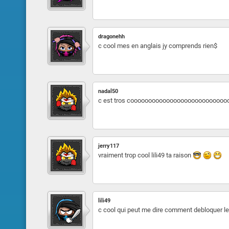
dragonehh
c cool mes en anglais jy comprends rien$
nadal50
c est tros coooooooooooooooooooooooooo
jerry117
vraiment trop cool lili49 ta raison
lili49
c cool qui peut me dire comment debloquer l