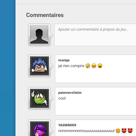
Commentaires
maniga
jai rien compris
paternevsfatim
cool
YASMIN009
nnnnnnnnnnnnuuuuuuuuuuuuuul