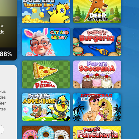
se
de
88%
plus
 des
érer
êtes