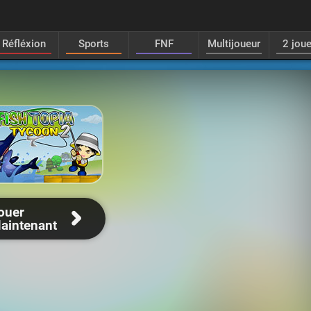
Réfléxion
Sports
FNF
Multijoueur
2 jou
ouer
aintenant