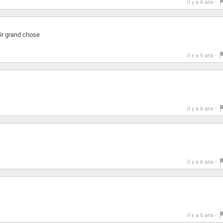
il y a 6 ans -
air grand chose
il y a 6 ans -
il y a 6 ans -
il y a 6 ans -
il y a 6 ans -