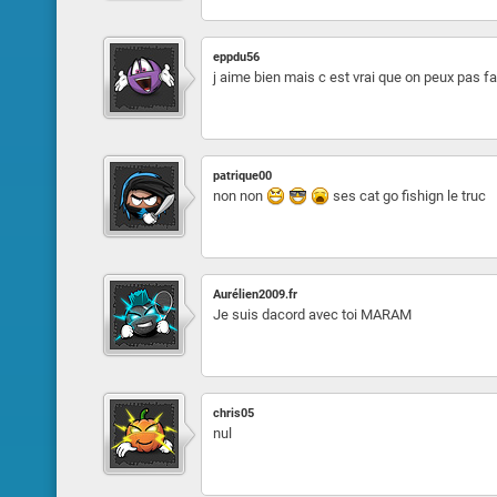
eppdu56
j aime bien mais c est vrai que on peux pas f
patrique00
non non
ses cat go fishign le truc
Aurélien2009.fr
Je suis dacord avec toi MARAM
chris05
nul