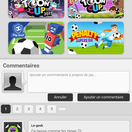
Commentaires
Annuler
Ajouter un commentaire
1
2
3
4
5
Le-geek
Ça passe comme les tapas 😉