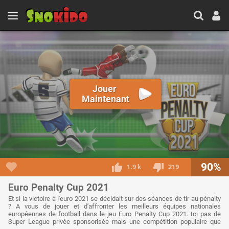
Jouer
Maintenant
90%
1.9 k
219
Euro Penalty Cup 2021
Et si la victoire à l'euro 2021 se décidait sur des séances de tir au pénalty
? A vous de jouer et d'affronter les meilleurs équipes nationales
européennes de football dans le jeu Euro Penalty Cup 2021. Ici pas de
Super League privée sponsorisée mais une compétition populaire que