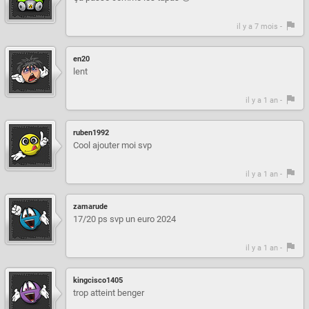
il y a 7 mois -
en20
lent
il y a 1 an -
ruben1992
Cool ajouter moi svp
il y a 1 an -
zamarude
17/20 ps svp un euro 2024
il y a 1 an -
kingcisco1405
trop atteint benger