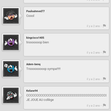
Pauloahmed77
Coool
il y a 2 ans -
kingcisco1405
trooooooop bien
il y a 2 ans -
Adem-benq
Trooooooooop sympa!!!!!
il y a 2 ans -
Kelane94
CCCCCCCCCCCCCCCCCCCCCCCCCCCCCCCCCCCCCCCCCC
JE JOUE AU collège
il y a 2 ans -