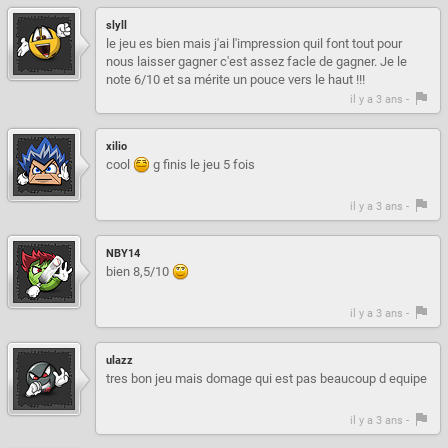
slyll
le jeu es bien mais j'ai l'impression quil font tout pour
nous laisser gagner c'est assez facle de gagner. Je le
note 6/10 et sa mérite un pouce vers le haut !!!
il y a 3 ans -
xilio
cool
g finis le jeu 5 fois
il y a 3 ans -
NBY14
bien 8,5/10
il y a 3 ans -
ulazz
tres bon jeu mais domage qui est pas beaucoup d equipe
il y a 3 ans -