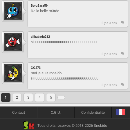
BoruSara59
De la belle m3rde
il y a 3 ans -
alibabadu212
siuuuuuuuuuuuuuuuuuuuuuuuuuuuuuuu
il y a 3 ans -
GG273
moi je suis ronaldo
siiiuuuuuuuuuuuuuuuuuuuuuuuuuuuuuuu
il y a 3 ans -
1
2
3
4
5
Contact
C.G.U.
Confidentialité
Tous droits réservés © 2013-2026 Snokido