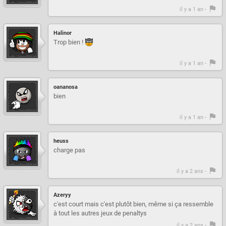
il y a 1 an -
Halinor
Trop bien !
il y a 1 an -
oananosa
bien
il y a 1 an -
heuss
charge pas
il y a 2 ans -
Azeryy
c'est court mais c'est plutôt bien, même si ça ressemble
à tout les autres jeux de penaltys
il y a 2 ans -