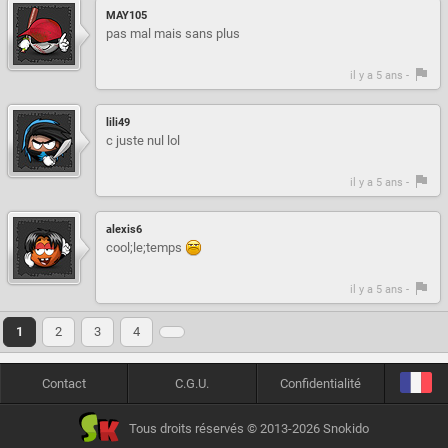
MAY105
pas mal mais sans plus
il y a 5 ans -
lili49
c juste nul lol
il y a 5 ans -
alexis6
cool;le;temps
il y a 5 ans -
1
2
3
4
Contact
C.G.U.
Confidentialité
Tous droits réservés © 2013-2026 Snokido