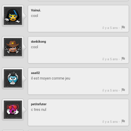
Vainui.
cool
il y a 5 ans -
donkikong
cool
il y a 5 ans -
aaa02
il est moyen comme jeu
il y a 5 ans -
petitefuter
c tres nul
il y a 5 ans -