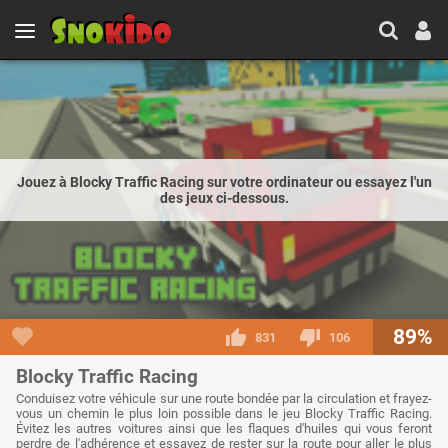
Jouez à Blocky Traffic Racing sur votre ordinateur ou essayez l'un
des jeux ci-dessous.
89%
831
106
Blocky Traffic Racing
Conduisez votre véhicule sur une route bondée par la circulation et frayez-
vous un chemin le plus loin possible dans le jeu Blocky Traffic Racing.
Évitez les autres voitures ainsi que les flaques d'huiles qui vous feront
perdre de l'adhérence et essayez de rester sur la route pour aller le plus