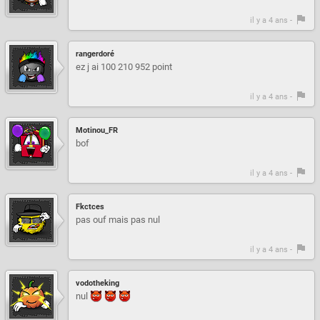
il y a 4 ans -
rangerdoré
ez j ai 100 210 952 point
il y a 4 ans -
Motinou_FR
bof
il y a 4 ans -
Fkctces
pas ouf mais pas nul
il y a 4 ans -
vodotheking
nul