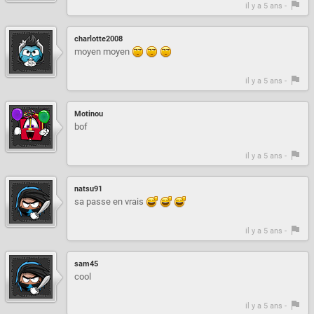
il y a 5 ans -
charlotte2008
moyen moyen
il y a 5 ans -
Motinou
bof
il y a 5 ans -
natsu91
sa passe en vrais
il y a 5 ans -
sam45
cool
il y a 5 ans -