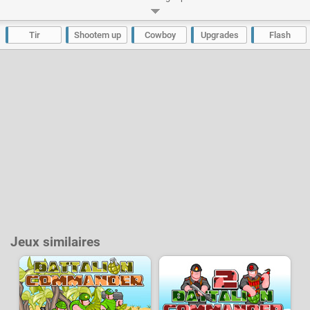
gigantesques. Pour chaque ennemi tué vous récolterez des cristaux qui
vous permettront d'acheter de très nombreuses améliorations pour vos
armes mais également pour votre héros.
Tir
Shootem up
Cowboy
Upgrades
Flash
Développeur :
Wingon Studios
- Joué
19 k
fois
Jeux similaires