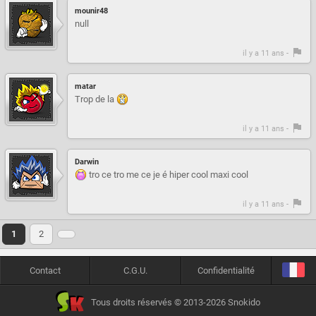
mounir48
null
il y a 11 ans -
matar
Trop de la
il y a 11 ans -
Darwin
tro ce tro me ce je é hiper cool maxi cool
il y a 11 ans -
1
2
Contact
C.G.U.
Confidentialité
Tous droits réservés © 2013-2026 Snokido