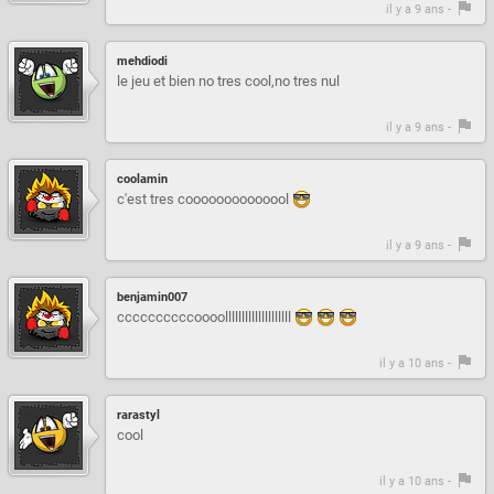
il y a 9 ans -
mehdiodi
le jeu et bien no tres cool,no tres nul
il y a 9 ans -
coolamin
c'est tres coooooooooooool
il y a 9 ans -
benjamin007
ccccccccccoooollllllllllllllllllll
il y a 10 ans -
rarastyl
cool
il y a 10 ans -