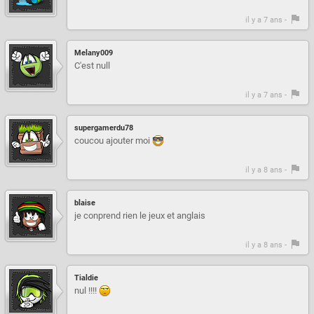
il y a 7 ans -
Melany009
C'est null
il y a 7 ans -
supergamerdu78
coucou ajouter moi
il y a 8 ans -
blaise
je conprend rien le jeux et anglais
il y a 8 ans -
Tialdie
nul !!!!