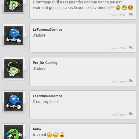
Dommage qu'il n'est pas très connue car ce jeu est
vraiment génial je vous le conseille vraiment !!!!
il y a 6 ans -
LeTonneauCosmos
J'adore
il y a 7 ans -
Pro_Du_Gaming
J'adore
il y a 7 ans -
LeTonneauCosmos
C'est trop bien!
il y a 7 ans -
fadox
trop nul