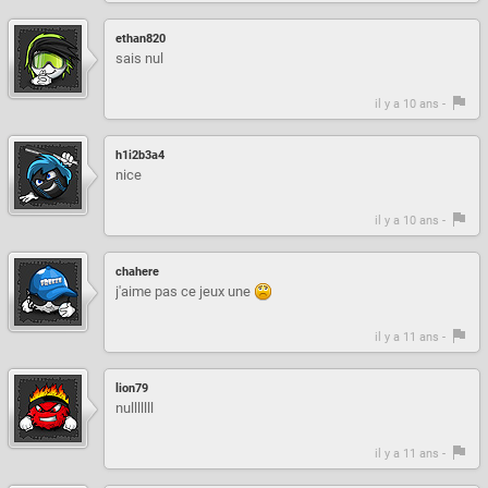
ethan820
sais nul
il y a 10 ans -
h1i2b3a4
nice
il y a 10 ans -
chahere
j'aime pas ce jeux une
il y a 11 ans -
lion79
nulllllll
il y a 11 ans -