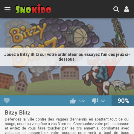
Jouez à Bitzy Blitz sur votre ordinateur ou essayez l'un des jeux ci-
dessous.
90%
582
62
Bitzy Blitz
Défendez la ville contre des vagues d'ennemis en abattant tout ce qui
bouge, court ou vol grâce à vos 3 armes. Chevauchez votre petit canasson
et évitez de vous faire toucher par les tirs ennemis, combattez avec
vaillance et rassemblez votre courage pour venir à bout de boss