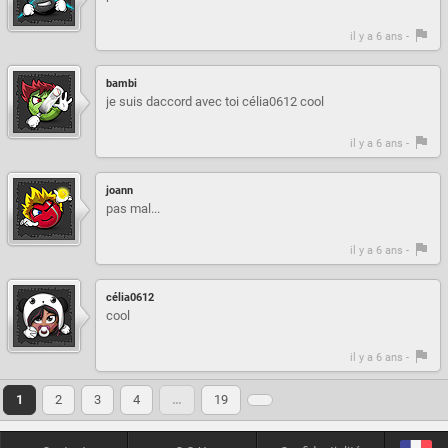
il y a 6 ans -
bambi
je suis daccord avec toi célia0612 cool
il y a 6 ans -
joann
pas mal...
il y a 6 ans -
célia0612
cool
il y a 6 ans -
1
2
3
4
…
19