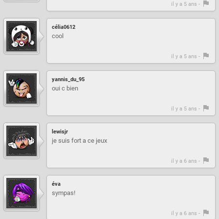
il y a 5 ans -
célia0612
cool
il y a 5 ans -
yannis_du_95
oui c bien
il y a 5 ans -
lewisjr
je suis fort a ce jeux
il y a 6 ans -
éva
sympas!
il y a 6 ans -