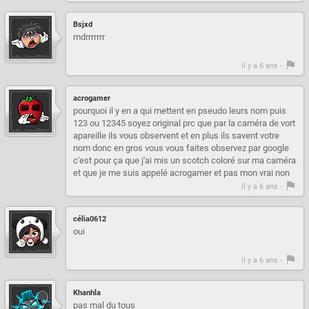
Bsjxd
mdrrrrrrr
il y a 6 ans -
acrogamer
pourquoi il y en a qui mettent en pseudo leurs nom puis
123 ou 12345 soyez original prc que par la caméra de vort
apareille ils vous observent et en plus ils savent votre
nom donc en gros vous vous faites observez par google
c'est pour ça que j'ai mis un scotch coloré sur ma caméra
et que je me suis appelé acrogamer et pas mon vrai non
il y a 6 ans -
célia0612
oui
il y a 6 ans -
Khanhla
pas mal du tous