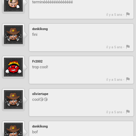
terminéééééééééééééé
il y a 5 ans -
donkikong
fini
il y a 5 ans -
Fr2002
trop cool!
il y a 5 ans -
oliviertape
cool😘😘
il y a 5 ans -
donkikong
bof