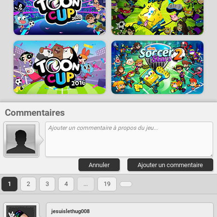
Commentaires
Annuler
Ajouter un commentaire
1
2
3
4
…
19
jesuislethug008