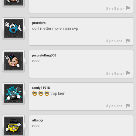
il y a 5 ans -
proxdpro
colll metter moi en ami svp
il y a 5 ans -
jesuislethug008
cool
il y a 5 ans -
randy11918
trop bien
il y a 5 ans -
alluidgi
cool