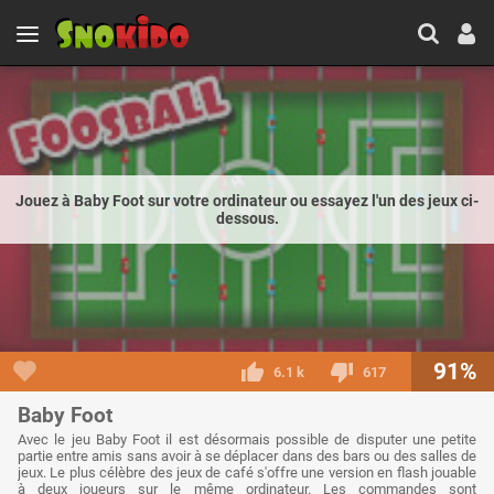
Jouez à Baby Foot sur votre ordinateur ou essayez l'un des jeux ci-
dessous.
91%
6.1 k
617
Baby Foot
Avec le jeu Baby Foot il est désormais possible de disputer une petite
partie entre amis sans avoir à se déplacer dans des bars ou des salles de
jeux. Le plus célèbre des jeux de café s'offre une version en flash jouable
à deux joueurs sur le même ordinateur. Les commandes sont