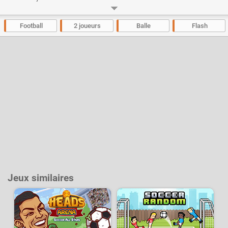
rudimentaires et la prise en main est immédiate pour du fun instantané.
Les joueurs solo quant à eux pourront s'essayer à une mini campagne qui
proposera plusieurs challenges et plusieurs adversaires à battre.
Football
2 joueurs
Balle
Flash
Développeur :
2PG
- Joué
117 k
fois
Jeux similaires