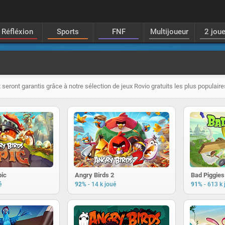
Réfléxion
Sports
FNF
Multijoueur
2 jou
 seront garantis grâce à notre sélection de jeux Rovio gratuits les plus populaire
pic
Angry Birds 2
Bad Piggies
-
-
é
92%
14 k joué
91%
613 k 