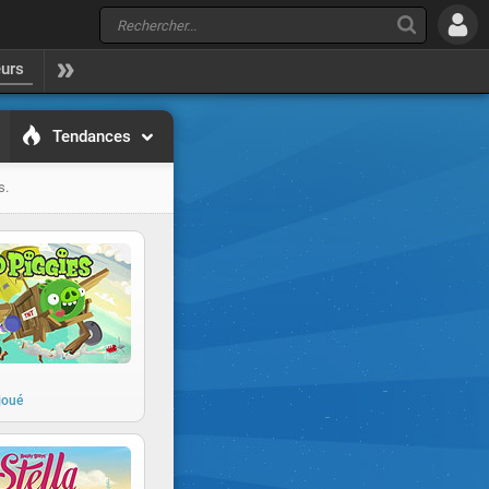
eurs
Tendances
s.
joué