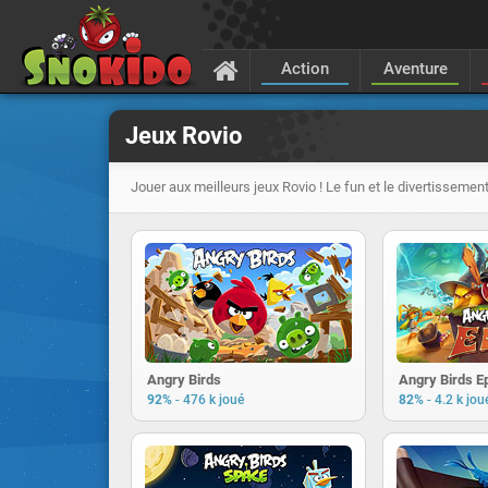
Action
Aventure
Jeux Rovio
Jouer aux meilleurs jeux Rovio ! Le fun et le divertissement
Angry Birds
Angry Birds E
-
-
92%
476 k joué
82%
4.2 k jou