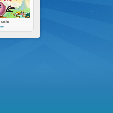
 Stella
oué