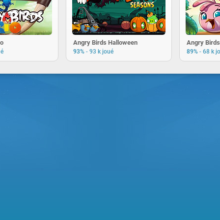
io
Angry Birds Halloween
Angry Birds
-
-
ué
93%
93 k joué
89%
68 k j