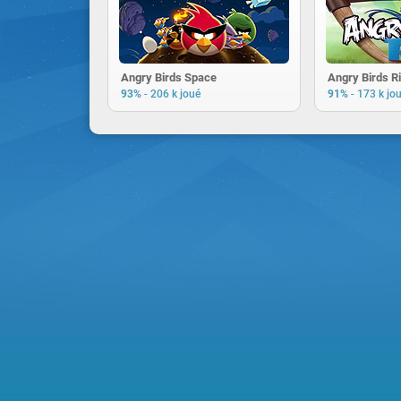
Angry Birds Space
Angry Birds R
-
-
93%
206 k joué
91%
173 k jo