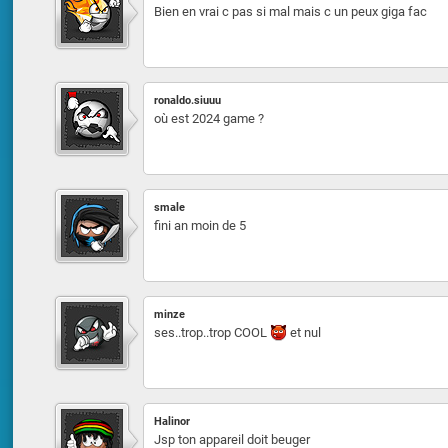
Bien en vrai c pas si mal mais c un peux giga fac
ronaldo.siuuu
où est 2024 game ?
smale
fini an moin de 5
minze
ses..trop..trop COOL
et nul
Halinor
Jsp ton appareil doit beuger