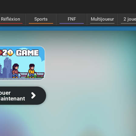
Réfléxion
Sports
FNF
Multijoueur
2 jou
ouer
aintenant