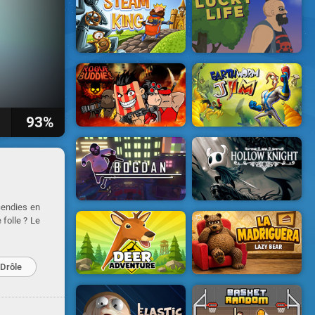
93%
cendies en
 folle ? Le
Drôle