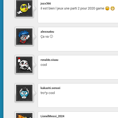
jozx366
il est bien l jeux une parti 2 pour 2020 game
alexoudou
Ça va 🙂
ronaldo.siuuu
cool
kakashi.sensei
tro^p cool
LionelMessi_2024