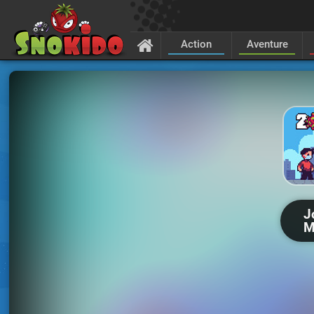
Action
Aventure
J
M