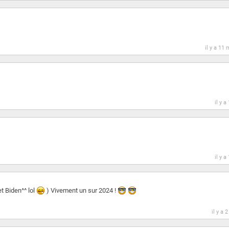
il y a 11 
il y a
il y a
et Biden^^ lol
) Vivement un sur 2024 !
il y a 