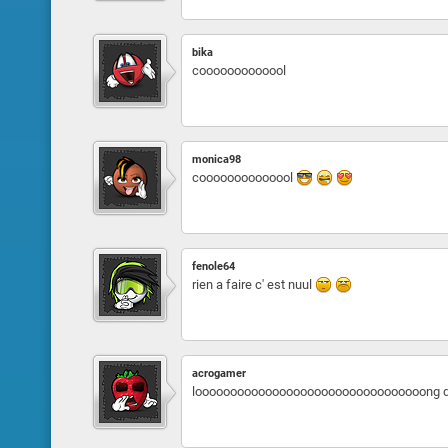
bika
cooooooooooool
monica98
coooooooooooool
fenole64
rien a faire c' est nuul
acrogamer
looooooooooooooooooooooooooooooooong d