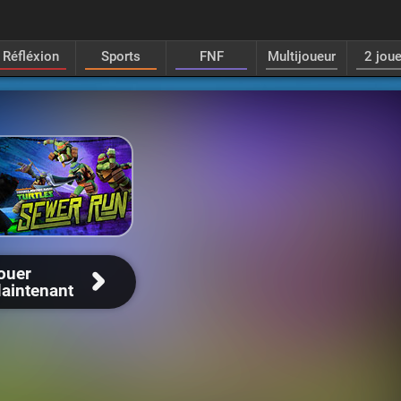
Réfléxion
Sports
FNF
Multijoueur
2 jou
ouer
aintenant