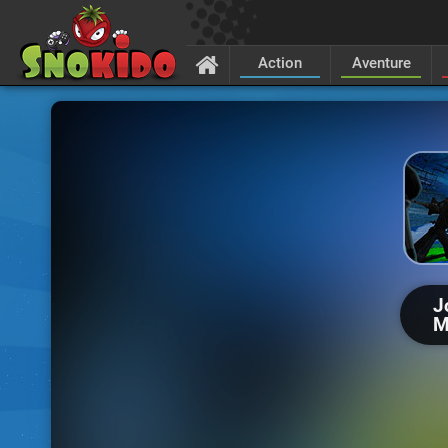
Action
Aventure
J
M