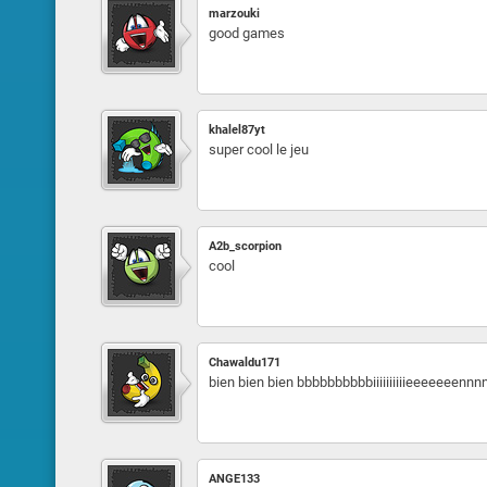
marzouki
good games
khalel87yt
super cool le jeu
A2b_scorpion
cool
Chawaldu171
bien bien bien bbbbbbbbbbiiiiiiiiiieeeeeeenn
ANGE133