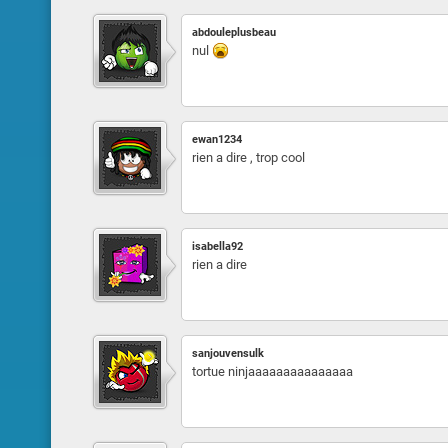
abdouleplusbeau
nul
ewan1234
rien a dire , trop cool
isabella92
rien a dire
sanjouvensulk
tortue ninjaaaaaaaaaaaaaaa