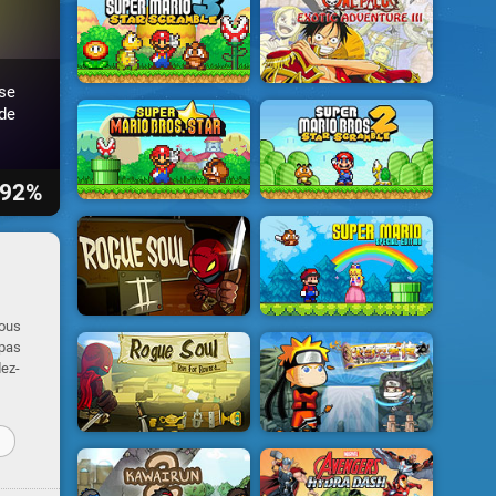
se
de
92%
vous
 pas
dez-