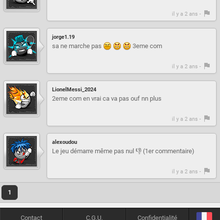
il y a 2 ans -
jorge1.19
sa ne marche pas
3eme com
il y a 2 ans -
LionelMessi_2024
2eme com en vrai ca va pas ouf nn plus
il y a 2 ans -
alexoudou
Le jeu démarre même pas nul 👎 (1er commentaire)
il y a 2 ans -
1
Contact
C.G.U.
Confidentialité