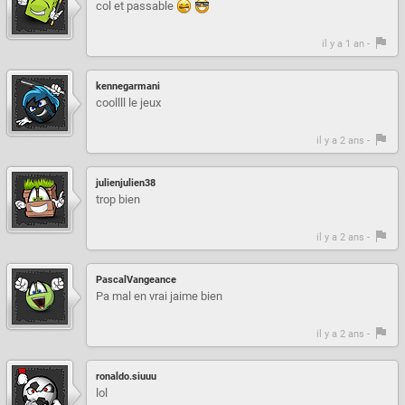
col et passable
il y a 1 an -
kennegarmani
coollll le jeux
il y a 2 ans -
julienjulien38
trop bien
il y a 2 ans -
PascalVangeance
Pa mal en vrai jaime bien
il y a 2 ans -
ronaldo.siuuu
lol