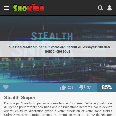
Jouez à Stealth Sniper sur votre ordinateur ou essayez l'un des
jeux ci-dessous.
85%
205
37
Stealth Sniper
Dans le jeu Stealth Sniper vous jouez le rôle d'un tireur d'élite réquisitionné
d'urgence pour remplir des missions d'éliminations secrètes. Vous devrez
opérer en toute discrétion grâce à votre précision et votre sang froid !
Calmez votre respiration, prenez le temps de viser et tentez de réaliser