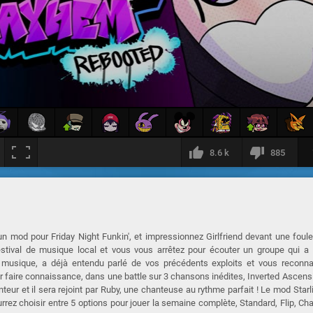
8.6 k
885
 mod pour Friday Night Funkin', et impressionnez Girlfriend devant une foul
stival de musique local et vous vous arrêtez pour écouter un groupe qui a l
 musique, a déjà entendu parlé de vos précédents exploits et vous reconna
ir faire connaissance, dans une battle sur 3 chansons inédites, Inverted Ascens
nteur et il sera rejoint par Ruby, une chanteuse au rythme parfait ! Le mod Starl
z choisir entre 5 options pour jouer la semaine complète, Standard, Flip, Ch