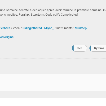
 une semaine secrète à débloquer après avoir terminé la première semaine. C
sons inédites, Parallax, Starstorm, Coda et It's Complicated.
Cerbera
/ Vocal :
Ridinginthered
-
Miyno_
/ Instruments :
Mudstep
od original
.
FNF
Rythme