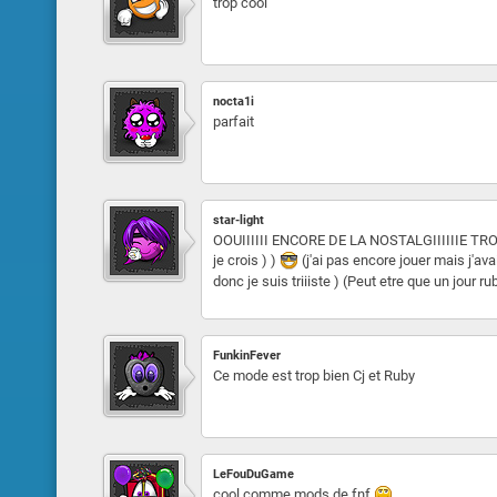
trop cool
nocta1i
parfait
star-light
OOUIIIIII ENCORE DE LA NOSTALGIIIIIIE TROP
je crois ) )
(j'ai pas encore jouer mais j'av
donc je suis triiiste ) (Peut etre que un jour r
FunkinFever
Ce mode est trop bien Cj et Ruby
LeFouDuGame
cool comme mods de fnf