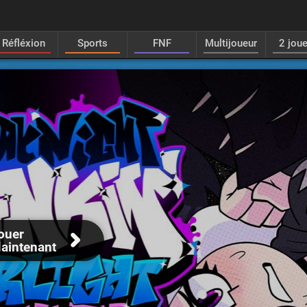
Réfléxion
Sports
FNF
Multijoueur
2 jou
ouer
aintenant