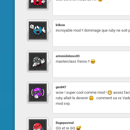
k0kow
incroyable mod !! dommage que ruby ne soit pa
antonioleboss83
masterclass freroo !!
geo847
wow ! super cool comme mod !
assez faci
ruby allait le devenir
. comment sa vs Vade c
mod svp.
Ragepastnul
GG et re GG