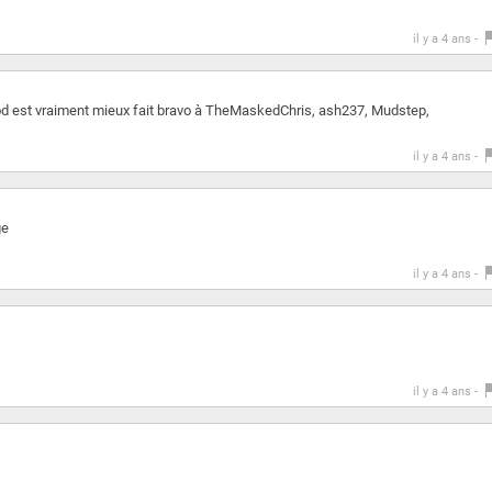
il y a 4 ans -
 mod est vraiment mieux fait bravo à TheMaskedChris, ash237, Mudstep,
il y a 4 ans -
ge
il y a 4 ans -
il y a 4 ans -