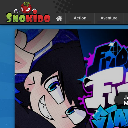
Action
Aventure
J
M