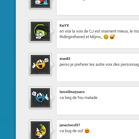
KaiYX
en vrai la voix de CJ est vraiment mieux, le
Ridinginthered et Miyno_
etan83
perso je preferer les autre voix des personna
lemeilleurjouers
ca beg de fou malade
janachocol57
ca bug de ouf