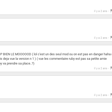
il y a 2 ans -
il y a 2 ans -
 BIEN LE MOOOOOD ( lol c'est un des seul mod ou on est pas en danger haha 
ais deja vue la version n 1 ) ( vue les commentaire ruby est pas sa petite amie
uby va prendre sa place..?)
il y a 2 ans -
il y a 2 ans -