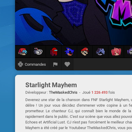
Commandes
Starlight Mayhem
Développeur :
TheMaskedChris
- Joué
1 226 493
fois
Devenez une star de la chanson dans FNF Starlight Mayhem, un
délire ! Un jour vous décidez d'emmener votre copine à un fe
prometteur. Le chanteur CJ, qui connaît bien le monde de la
rapidement dans le public. C'est sur scène que vous allez pouvo
Echoes et Artificial Lust. CJ n'est pas forcément le meilleur cha
Mayhem a été créé par le Youtubeur TheMaskedChris, vous pourre