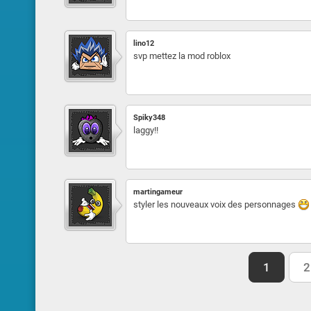
lino12
svp mettez la mod roblox
Spiky348
laggy!!
martingameur
styler les nouveaux voix des personnages
1
2