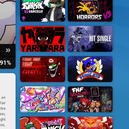
91%
e en
'air
itra
ion,
ight
aos,