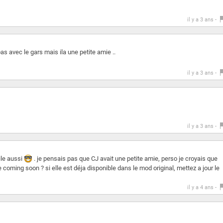
il y a 3 ans -
s avec le gars mais ila une petite amie ..
il y a 3 ans -
il y a 3 ans -
le aussi
. je pensais pas que CJ avait une petite amie, perso je croyais que
oming soon ? si elle est déja disponible dans le mod original, mettez a jour le
il y a 4 ans -