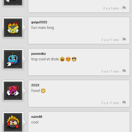
il y a 9 ans -
guigui5322
fun mais long
il y a 11 ans -
patatedbz
trop cool et drole
il y a 11 ans -
ZO23
foool
il y a 11 ans -
naim88
cool