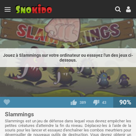
Jouez à Slammings sur votre ordinateur ou essayez l'un des jeux ci-
dessous.
90%
389
43
Slammings
Slammings est un jeu de défense dans lequel vous devrez empêcher les
petites créatures d'atteindre la fin du niveau. Déplacez-les à l'aide de la
souris pour les lancer et essayez d'enchaîner les combos meurtriers pour
déverrouiller de nouveaux outils de destruction. Vous devrez obtenir un