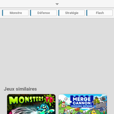
certain score dans chaque tableau pour débloquer les suivants. Le titre
propose 10 niveaux à travers deux modes de jeu différents, "campagne"
et "grabuge".
Monstre
Défense
Stratégie
Flash
Développeur :
Spilgames
- Joué
18 k
fois
Jeux similaires