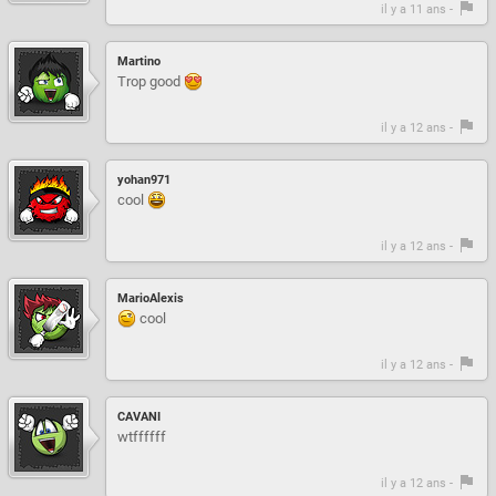
il y a 11 ans -
Martino
Trop good
il y a 12 ans -
yohan971
cool
il y a 12 ans -
MarioAlexis
cool
il y a 12 ans -
CAVANI
wtffffff
il y a 12 ans -