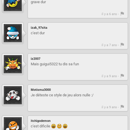
grave dur
il y a 6 ans -
izak_97sita
c'est dur
il y a 7 ans -
iz2007
Mais guigui5322 tu dis sa fun
il y a 9 ans -
Motisma3000
Je déteste ce style de jeu alors nulle :/
il y a 9 ans -
itchigodemon
c'est dificile