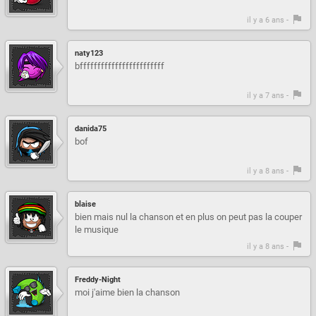
il y a 6 ans -
naty123
bffffffffffffffffffffffff
il y a 7 ans -
danida75
bof
il y a 8 ans -
blaise
bien mais nul la chanson et en plus on peut pas la couper
le musique
il y a 8 ans -
Freddy-Night
moi j'aime bien la chanson