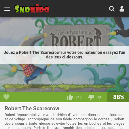
Jouez à Robert The Scarecrow sur votre ordinateur ou essayez l'un
des jeux ci-dessous.
88%
346
49
Robert The Scarecrow
Robert l'épouvantail va vivre de drôles d'aventures dans ce jeu d'adresse
et de voltige. Accompagné de son fidèle compagnon le corbeau, Robert
devra courir à toute vitesse et éviter toutes les embûches et les pièges
sur le parcours. Parfois il devra franchir des précipices ou sauter au