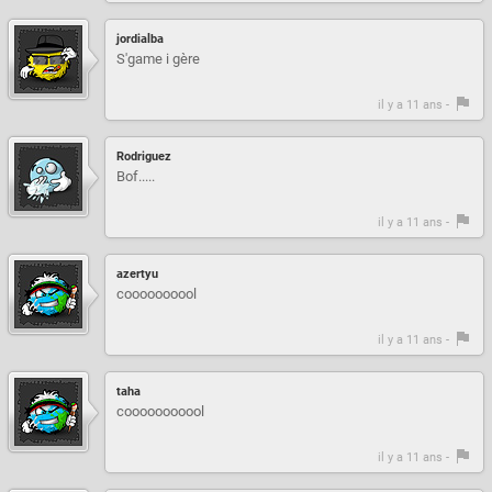
jordialba
S'game i gère
il y a 11 ans -
Rodriguez
Bof.....
il y a 11 ans -
azertyu
coooooooool
il y a 11 ans -
taha
cooooooooool
il y a 11 ans -