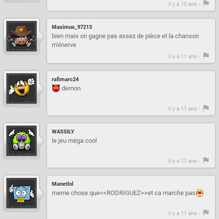
il y a 10 ans -
Maximus_97213
bien mais on gagne pas assez de pièce et la chanson
m'énerve
il y a 11 ans -
rafimarc24
demon
il y a 11 ans -
WASSILY
le jeu méga cool
il y a 11 ans -
Manetlol
meme chose que<<RODRIGUEZ>>et ca marche pas
il y a 11 ans -