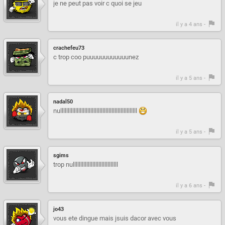
je ne peut pas voir c quoi se jeu
il y a 4 ans -
crachefeu73
c trop coo puuuuuuuuuuuunez
il y a 5 ans -
nadal50
nulllllllllllllllllllllllllllllllllllllllllllllllllll
il y a 5 ans -
sgims
trop nullllllllllllllllllllllllllllll
il y a 6 ans -
jo43
vous ete dingue mais jsuis dacor avec vous