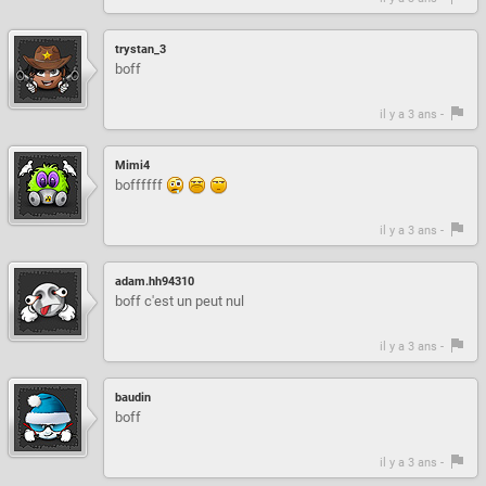
trystan_3
boff
il y a 3 ans -
Mimi4
boffffff
il y a 3 ans -
adam.hh94310
boff c'est un peut nul
il y a 3 ans -
baudin
boff
il y a 3 ans -