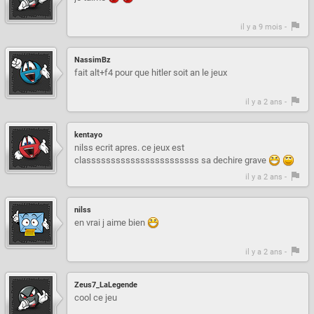
il y a 9 mois -
NassimBz
fait alt+f4 pour que hitler soit an le jeux
il y a 2 ans -
kentayo
nilss ecrit apres. ce jeux est
classsssssssssssssssssssss sa dechire grave
il y a 2 ans -
nilss
en vrai j aime bien
il y a 2 ans -
Zeus7_LaLegende
cool ce jeu