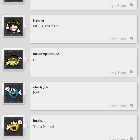
il y a 3 ans -
Halinor
NUL a souhait
il y a 3 ans -
shadowpain2022
nul
il y a 3 ans -
charly_rfz
bof
il y a 3 ans -
boulou
10sur20 boff
il y a 3 ans -