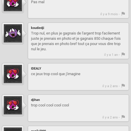
Pas mal
il y a 9 mois -
koudiedji
Trop nul, en plus je gagnais de l'argent trop facilement
juste je prenais en photo et je gagnais 850 chaque fois
que je prenais en photo bref tout ça pour vous dire trop
nul le jeu.
il y a 1 an -
IDEALY
ce jeux trop cool que j'imagine
il y a 2 ans -
djihan
trop cool cool cool cool
il y a 2 ans -