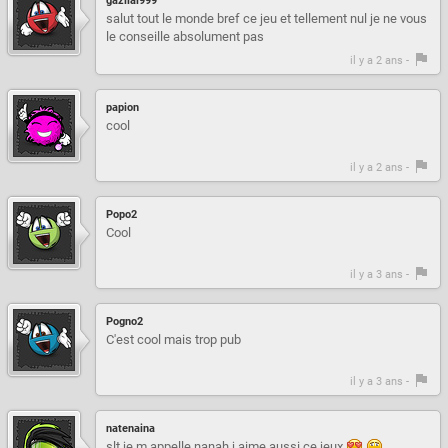
gazilal999
salut tout le monde bref ce jeu et tellement nul je ne vous
le conseille absolument pas
il y a 2 ans -
papion
cool
il y a 2 ans -
Popo2
Cool
il y a 3 ans -
Pogno2
C'est cool mais trop pub
il y a 3 ans -
natenaina
slt je m appelle nanah j aime aussi ce jeux