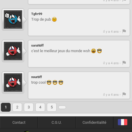
il y a 4 ans -
Tgfrr99
Trop de pub
il y a 4 ans -
sarahbff
c'est le meilleur jeux du monde wsh
il y a 4 ans -
nourbff
trop cool
il y a 4 ans -
1
2
3
4
5
Contact
C.G.U.
Confidentialité