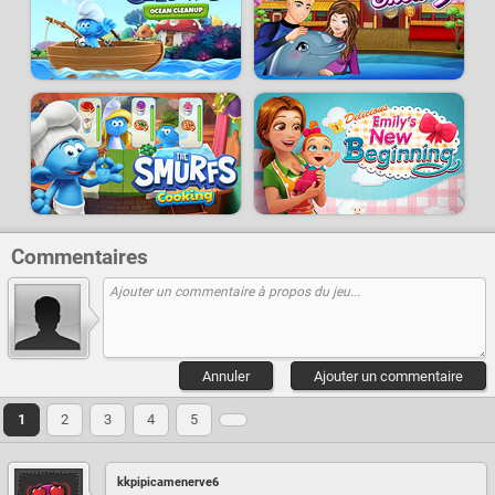
Commentaires
Annuler
Ajouter un commentaire
1
2
3
4
5
kkpipicamenerve6