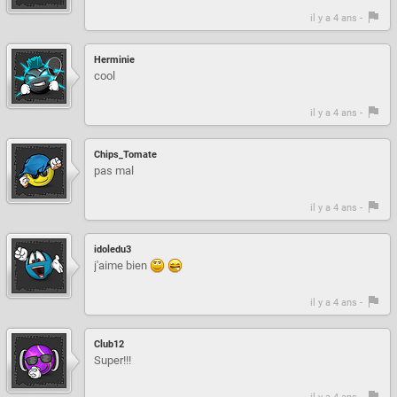
il y a 4 ans -
Herminie
cool
il y a 4 ans -
Chips_Tomate
pas mal
il y a 4 ans -
idoledu3
j'aime bien
il y a 4 ans -
Club12
Super!!!