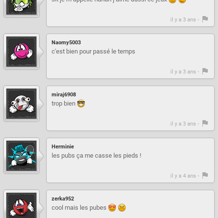
il y a 3 ans -
Naomy5003
c'est bien pour passé le temps
il y a 3 ans -
miraj6908
trop bien
il y a 3 ans -
Herminie
les pubs ça me casse les pieds !
il y a 4 ans -
zerka952
cool mais les pubes