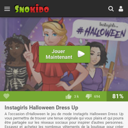
Jouer
Maintenant
81%
3 k
694
Instagirls Halloween Dress Up
A l'occasion d'Halloween le jeu de mode Instagirls Halloween Dress Up
vous permettra de trouver une tenue originale qui vous plaira et qui pourra
être partagée sur les réseaux sociaux pour inspirer d'autres personnes.
Essayez et achetez les nombreux vêtements de la boutique pour créer