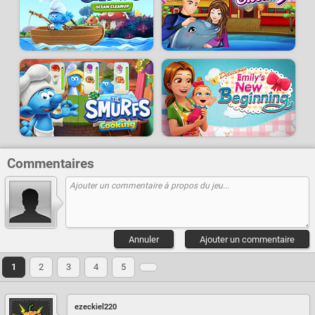
Commentaires
Annuler
Ajouter un commentaire
1
2
3
4
5
ezeckiel220