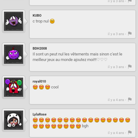
il y a 3 ans -
KUBO
c trop nul
il y a 3 ans -
BDH2008
Il sont un peut nul les vêtements mais sinon c'est le
meilleur jeux au monde ajoutez moi!!!♡♡♡
il y a 3 ans -
royal010
cool
il y a 4 ans -
LylaRose
bgh
il y a 4 ans -