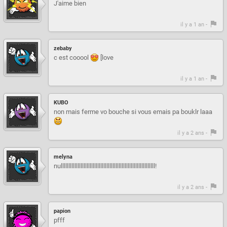
J'aime bien
il y a 1 an -
zebaby
c est cooool
[love
il y a 1 an -
KUBO
non mais ferme vo bouche si vous emais pa bouklr laaa
il y a 2 ans -
melyna
nullllllllllllllllllllllllllllllllllllllllllllllllllllllllllllll!
il y a 2 ans -
papion
pfff