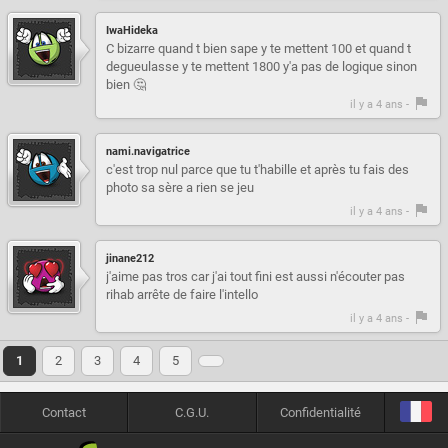
IwaHideka
C bizarre quand t bien sape y te mettent 100 et quand t
degueulasse y te mettent 1800 y'a pas de logique sinon
bien 🤔
il y a 4 ans -
nami.navigatrice
c'est trop nul parce que tu t'habille et après tu fais des
photo sa sère a rien se jeu
il y a 4 ans -
jinane212
j'aime pas tros car j'ai tout fini est aussi n'écouter pas
rihab arrête de faire l'intello
il y a 4 ans -
1
2
3
4
5
Contact
C.G.U.
Confidentialité