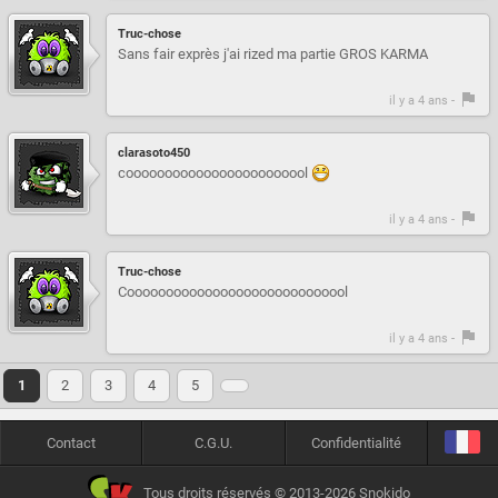
Truc-chose
Sans fair exprès j'ai rized ma partie GROS KARMA
il y a 4 ans -
clarasoto450
coooooooooooooooooooooool
il y a 4 ans -
Truc-chose
Cooooooooooooooooooooooooooool
il y a 4 ans -
1
2
3
4
5
Contact
C.G.U.
Confidentialité
Tous droits réservés © 2013-2026 Snokido