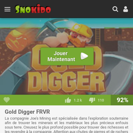
Jouer
Maintenant
92%
1.2 k
110
Gold Digger FRVR
La compagnie Joe's Mining est spécialisée dans l'exploration souterraine
afin de trouver les minerais et les matériaux les plus précieux enfouis
sous terre. Creusez le plus profond possible pour trouver des richesses et
les revendre à la compagnie. Attention aux chutes de pierres et de rochers