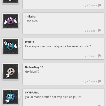
il y a 2 ans -
Titikpina
Trop bien
il y a 3 ans -
Lydie14
Est-ce que c’est normal que ça fasse écran noir ?
il y a 3 ans -
NathanTiago18
Grv bien😌
il y a 3 ans -
SKYBRAWL
y a un mode cratif c'est trop bien ce jeu !!!!!!