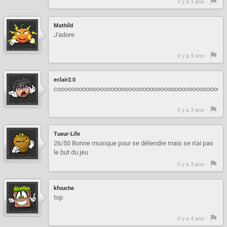
il y a 3 ans -
Mathild
J'adore
il y a 3 ans -
eclair2.0
coooooooooooooooooooooooooooooooooooooooooooooooo
il y a 3 ans -
Tueur-Life
26/50 Bonne musique pour se détendre mais se n'ai pas
le but du jeu
il y a 3 ans -
kfouche
top
il y a 4 ans -