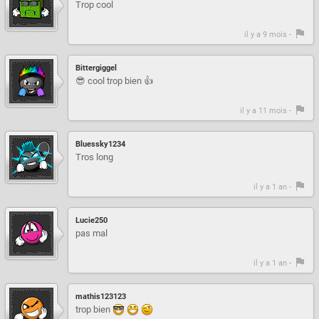
Trop cool
il y a 9 mois -
Bittergiggel
😎 cool trop bien 👍
il y a 11 mois -
Bluessky1234
Tros long
il y a 1 an -
Lucie250
pas mal
il y a 1 an -
mathis123123
trop bien