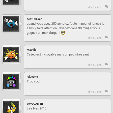
il y a 2 ans -
petit_player
quand vous avez 350 achetez l'auto mineur et lancez le
sans y faire attention (revenez dans 30 min) et vous
gagnez un max d'argent
il y a 2 ans -
Mathild
Ce jeu est incroyable mais un peu stressant
il y a 2 ans -
lulucette
Trop cool
il y a 2 ans -
perryGAMER
très bien 9/10