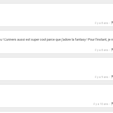
il y a 8 ans -
! L'univers aussi est super cool parce que j'adore la fantasy ! Pour l'instant, je 
il y a 8 ans -
il y a 9 ans -
il y a 10 ans -