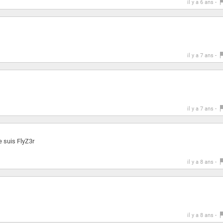
il y a 6 ans -
il y a 7 ans -
il y a 7 ans -
e suis FlyZ3r
il y a 8 ans -
il y a 8 ans -