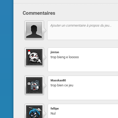
Commentaires
jimton
trop bieng e looooo
Masskao80
trop bien ce jeu
fellipe
Nul