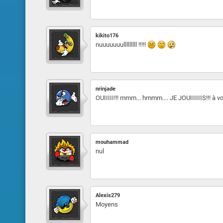
kikito176
nuuuuuuulllllllll !!!!!
nrinjade
OUIIIII!!! mmm... hmmm.... JE JOUIIIIIIS!!! à v
mouhammad
nul
Alexis279
Moyens