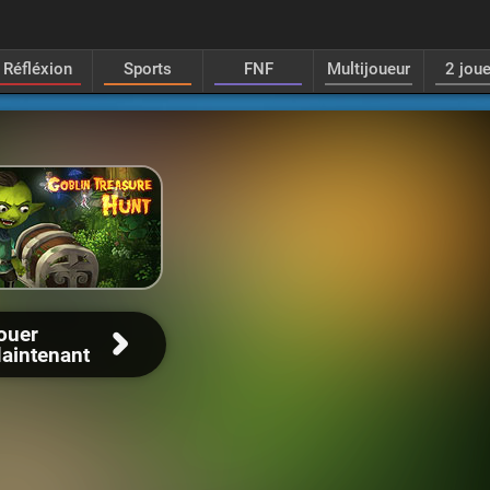
Réfléxion
Sports
FNF
Multijoueur
2 jou
ouer
aintenant