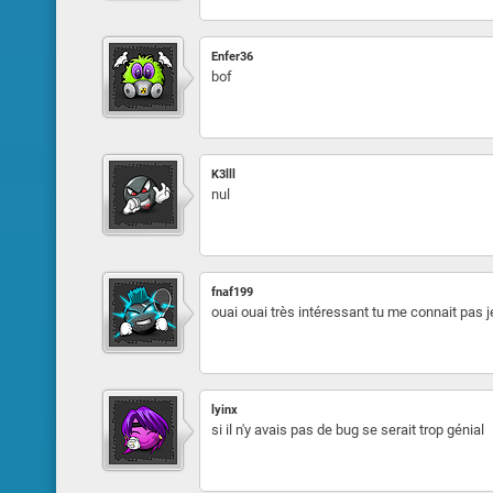
Enfer36
bof
K3lll
nul
fnaf199
ouai ouai très intéressant tu me connait pas j
lyinx
si il n'y avais pas de bug se serait trop génial