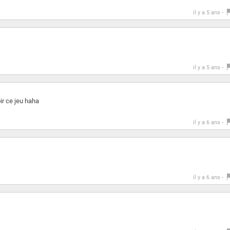
il y a 5 ans -
il y a 5 ans -
oir ce jeu haha
il y a 6 ans -
il y a 6 ans -