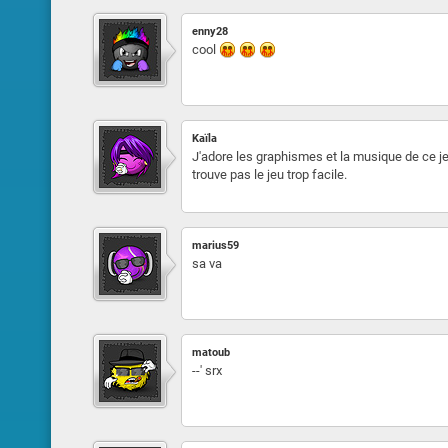
enny28
cool
Kaïla
J'adore les graphismes et la musique de ce jeu 
trouve pas le jeu trop facile.
marius59
sa va
matoub
--' srx