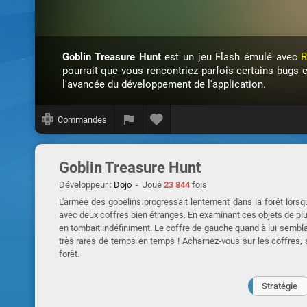
Goblin Treasure Hunt
est un jeu Flash émulé avec
R
pourrait que vous rencontriez parfois certains bugs 
l'avancée du développement de l'application.
Commandes
Goblin Treasure Hunt
Développeur :
Dojo
- Joué
23 844
fois
L'armée des gobelins progressait lentement dans la forêt lorsqu
avec deux coffres bien étranges. En examinant ces objets de plus 
en tombait indéfiniment. Le coffre de gauche quand à lui sembla
très rares de temps en temps ! Acharnez-vous sur les coffres,
forêt.
Stratégie