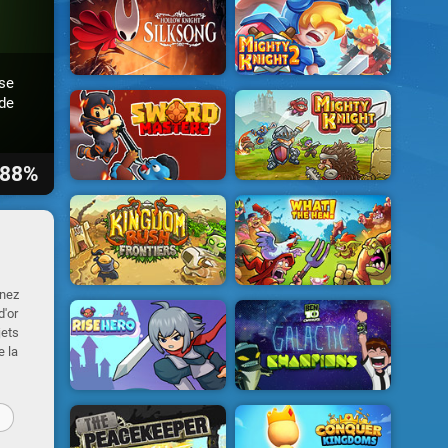
se
de
88%
 nez
d'or
jets
e la