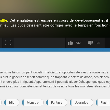
uffle
. Cet émulateur est encore en cours de développement et il 
en jeu. Les bugs devraient être corrigés avec le temps en fonction 
732
103
e notre héros, un petit gobelin malicieux et opportuniste s'est retrouvé nez à
prêt le gobelin se rendit compte qu'en frappant le coffre de droite, des pièces 
it encore plus intriguant. Apparemment il pourrait laisser échapper quelques ob
 améliorez vos compétences et tentez de vaincre tous les monstres étranges d
Idle
Monstre
Fantasy
Upgrades
Flash