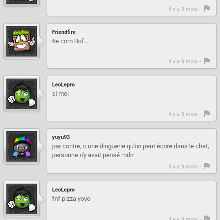
il y a 9 mois -
Friendfire
6e com Bof....
il y a 9 mois -
LeoLepro
si moi
il y a 9 mois -
yuyu93
par contre, c une dinguerie qu'on peut écrire dans le chat,
personne n'y avait pensé mdrr
il y a 9 mois -
LeoLepro
fnf pizza yoyo
il y a 9 mois -