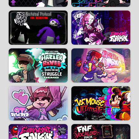
Développeur :
WiretapSaki
- Joué
266 k
fois