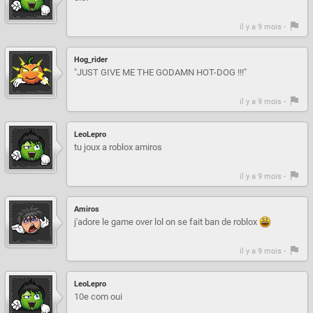
il y a 9 mois -
Hog_rider
"JUST GIVE ME THE GODAMN HOT-DOG !!!"
il y a 9 mois -
LeoLepro
tu joux a roblox amiros
il y a 9 mois -
Amiros
j'adore le game over lol on se fait ban de roblox
il y a 9 mois -
LeoLepro
10e com oui