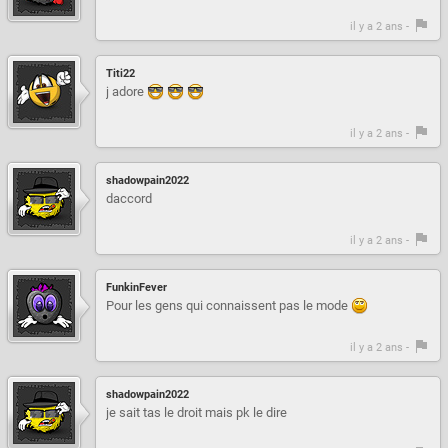
il y a 2 ans -
Titi22
j adore
il y a 2 ans -
shadowpain2022
daccord
il y a 2 ans -
FunkinFever
Pour les gens qui connaissent pas le mode
il y a 2 ans -
shadowpain2022
je sait tas le droit mais pk le dire