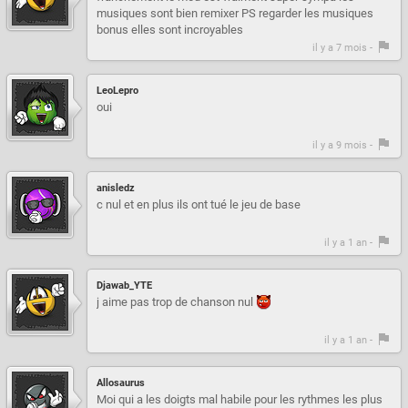
musiques sont bien remixer PS regarder les musiques
bonus elles sont incroyables
il y a 7 mois -
LeoLepro
oui
il y a 9 mois -
anisledz
c nul et en plus ils ont tué le jeu de base
il y a 1 an -
Djawab_YTE
j aime pas trop de chanson nul
il y a 1 an -
Allosaurus
Moi qui a les doigts mal habile pour les rythmes les plus