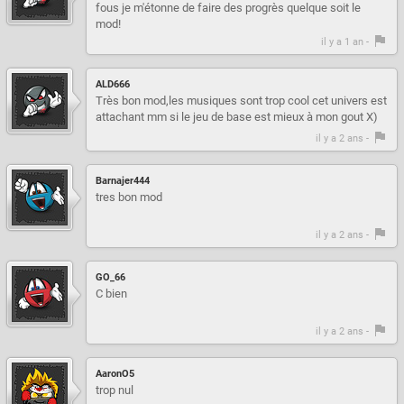
fous je m'étonne de faire des progrès quelque soit le
mod!
il y a 1 an -
ALD666
Très bon mod,les musiques sont trop cool cet univers est
attachant mm si le jeu de base est mieux à mon gout X)
il y a 2 ans -
Barnajer444
tres bon mod
il y a 2 ans -
GO_66
C bien
il y a 2 ans -
AaronO5
trop nul