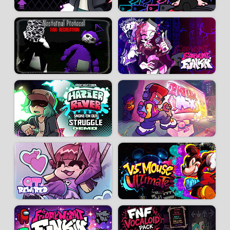
Dguy - Lore - It's a Me - Improbable - FoolHardy - And - Performance -
Jimmy Lore - Fortbite
Crédits :
Compositeur :
Philiplol
-
gc
-
sherri
-
Rareblin
-
Biddle3
-
Sandi
-
FriedFrick
-
QoDax
Artistes :
FifLeo
-
DastardlyDeacon
-
AnInternetsEcho
-
EllisBros
-
Squish
-
Offbi
-
Deeg
-
JimboGames
-
sherri
-
yoisabo
-
SuperKirbylover
- Skyeetee
- Snowydreams
Programmation:
Deeg
-
DuskieWhy
-
peakjuggler
-
useraqua
Acteurs vocaux :
SuperKirbylover
-
RecD
-
kloogybaboogy
-
Prinny
-
flyplague
-
Beethovenus
-
issnate
- Plank
Vous pouvez télécharger FNF D-Sides sur la page du
Mod original
.
Note :
FNF D-Sides 3.0 est en cours de portage, les chansons
manquantes ainsi que les dialogues de la week 6 seront ajoutées
prochainement.
Développeur :
Philiplol
- Joué
1.8 M
fois