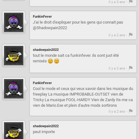
il y a 2 ans -
FunkinFever
J'ai le droit d'expliquer pour les gens qui connait pas
@Shadowpain2022
il y a 2 ans -
shadowpain2022
tout le monde sait ca funkinfever. ils sont just été
remixés
il y a 2 ans -
FunkinFever
Cool le mode et ceux qui veux savoir dans les musique du
freeplay La musique IMPROBABLE-OUTSET vien de
Tricky La musique FOOL-HARDY Vien de Zardy Its-me ca
vien de Mario.Exe et plein d'autre mods sortirons
il y a 2 ans -
shadowpain2022
peut importe