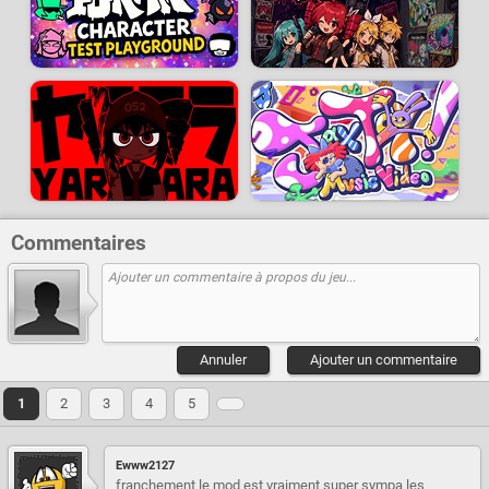
Commentaires
Annuler
Ajouter un commentaire
1
2
3
4
5
Ewww2127
franchement le mod est vraiment super sympa les