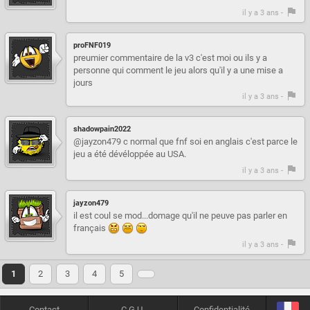
il y a 3 ans -
proFNF019
preumier commentaire de la v3 c'est moi ou ils y a
personne qui comment le jeu alors qu'il y a une mise a
jours
il y a 3 ans -
shadowpain2022
@jayzon479 c normal que fnf soi en anglais c'est parce le
jeu a été dévéloppée au USA.
il y a 3 ans -
jayzon479
il est coul se mod...domage qu'il ne peuve pas parler en
français
il y a 3 ans -
1
2
3
4
5
Contact
C.G.U.
Confidentialité