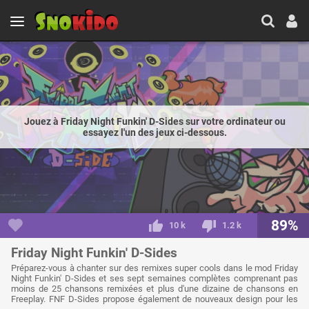
Jouez à Friday Night Funkin' D-Sides sur votre ordinateur ou
essayez l'un des jeux ci-dessous.
89%
10 k
1.2 k
Friday Night Funkin' D-Sides
Préparez-vous à chanter sur des remixes super cools dans le mod Friday
Night Funkin' D-Sides et ses sept semaines complètes comprenant pas
moins de 25 chansons remixées et plus d'une dizaine de chansons en
Freeplay. FNF D-Sides propose également de nouveaux design pour les