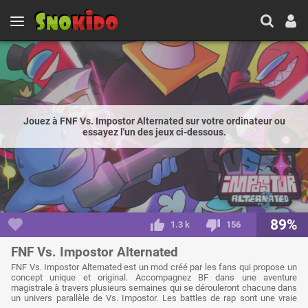
Jouez à FNF Vs. Impostor Alternated sur votre ordinateur ou
essayez l'un des jeux ci-dessous.
89%
1.3 k
156
FNF Vs. Impostor Alternated
FNF Vs. Impostor Alternated est un mod créé par les fans qui propose un
concept unique et original. Accompagnez BF dans une aventure
magistrale à travers plusieurs semaines qui se dérouleront chacune dans
un univers parallèle de Vs. Impostor. Les battles de rap sont une vraie