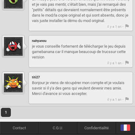
et je vais pas mentir, c'était bien, mais j'ai remarqué des
"petits" détails qui devraient normalement être présents
dans le mod/la copie original et qui sont absents, donc je
vais juste installer la démo du mod original.
il y a 1 an -
nahyanou
je vous conseille fortement de télécharger le jeu depuis
gamebanana car il manque beaucoup de trucssur cette
version
il y a 1 an -
titi27
Bonjour je viens de récupérer mon compte et je voulais
savoir si il y'a des gens qui veulent devenir mes amis.
Merci d'avance si vous accepter.
il y a 1 an -
1
Contact
C.G.U.
Confidentialité