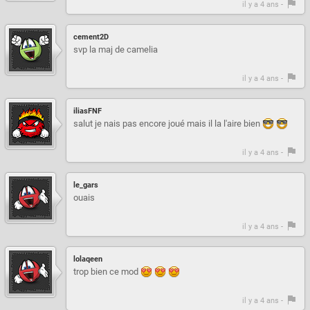
il y a 4 ans -
cement2D
svp la maj de camelia
il y a 4 ans -
iliasFNF
salut je nais pas encore joué mais il la l'aire bien
il y a 4 ans -
le_gars
ouais
il y a 4 ans -
lolaqeen
trop bien ce mod
il y a 4 ans -