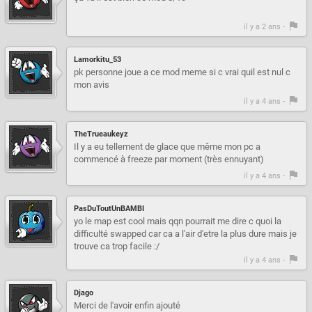
il y a 2 ans -
Lamorkitu_53
pk personne joue a ce mod meme si c vrai quil est nul c
mon avis
il y a 4 ans -
TheTrueaukeyz
Il y a eu tellement de glace que même mon pc a
commencé à freeze par moment (très ennuyant)
il y a 4 ans -
PasDuToutUnBAMBI
yo le map est cool mais qqn pourrait me dire c quoi la
difficulté swapped car ca a l'air d'etre la plus dure mais je
trouve ca trop facile :/
il y a 4 ans -
Djago
Merci de l'avoir enfin ajouté