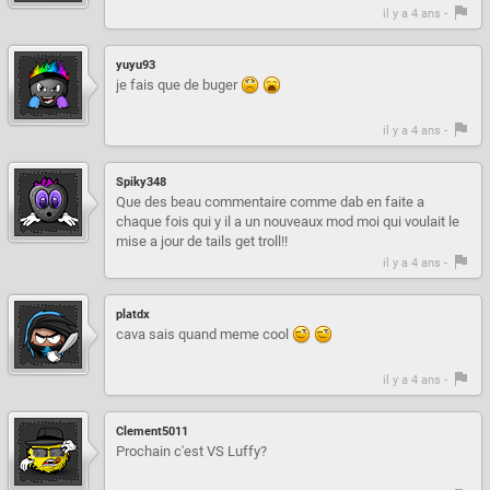
il y a 4 ans -
yuyu93
je fais que de buger
il y a 4 ans -
Spiky348
Que des beau commentaire comme dab en faite a
chaque fois qui y il a un nouveaux mod moi qui voulait le
mise a jour de tails get troll!!
il y a 4 ans -
platdx
cava sais quand meme cool
il y a 4 ans -
Clement5011
Prochain c'est VS Luffy?