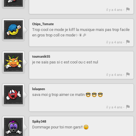
il y a 4 ans -
Chips_Tomate
Trop cool ce mode je kiff la musique mais pas trop facile
en gros trop coll ce mode✨🎇🎉
il y a 4 ans -
toumanik55
je ne sais pas si c est cool ou c est nul
il y a 4 ans -
lolaqeen
sava moi g trop aimer ce matin
il y a 4 ans -
Spiky348
Dommage pour toi mon gars!!