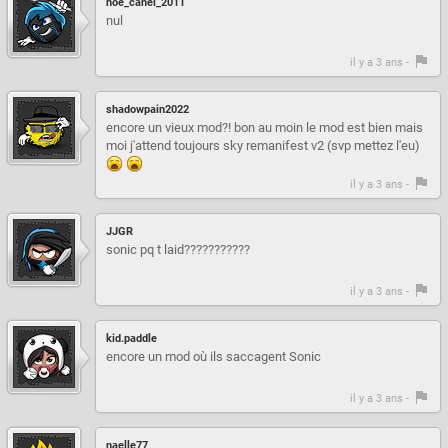
noe_canel_2011
nul
il y a 3 ans -
shadowpain2022
encore un vieux mod?! bon au moin le mod est bien mais
moi j'attend toujours sky remanifest v2 (svp mettez l'eu)
il y a 3 ans -
JJGR
sonic pq t laid???????????
il y a 3 ans -
kid.paddle
encore un mod où ils saccagent Sonic
il y a 3 ans -
naelle77