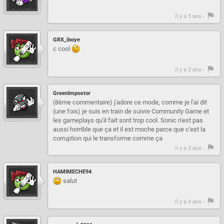
il y a 3 ans -
GRX_iboye
c cool
il y a 3 ans -
GreenImpostor
(8ème commentaire) j'adore ce mode, comme je l'ai dit
(une fois) je suis en train de suivre Community Game et
les gameplays qu'il fait sont trop cool. Sonic n'est pas
aussi horrible que ça et il est moche parce que c'est la
corruption qui le transforme comme ça
il y a 3 ans -
HAMIMECHE94
salut
il y a 3 ans -