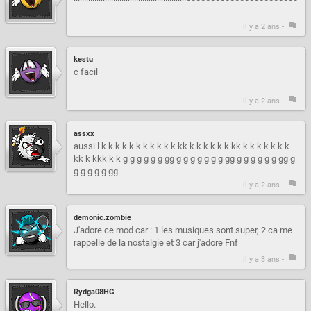
il y a 2 ans -
kestu
c facil
il y a 2 ans -
assxx
aussi l k k k k k k k k k k k kk k k k k k k kk k k k k k k k
kk k kkk k k g g g g g g gg g g g g g g g gg g g g g g g gg g
g g g g g gg
il y a 2 ans -
demonic.zombie
J'adore ce mod car : 1 les musiques sont super, 2 ca me
rappelle de la nostalgie et 3 car j'adore Fnf
il y a 3 ans -
Rydga08HG
Hello.