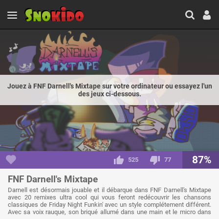
Jouez à FNF Darnell's Mixtape sur votre ordinateur ou essayez l'un
des jeux ci-dessous.
87%
525
77
FNF Darnell's Mixtape
Darnell est désormais jouable et il débarque dans FNF Darnell's Mixtape
avec 20 remixes ultra cool qui vous feront redécouvrir les chansons
classiques de Friday Night Funkin' avec un style complétement différent.
Avec sa voix rauque, son briqué allumé dans une main et le micro dans