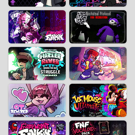
Développeur :
Sveklo1d
- Joué
72 k
fois