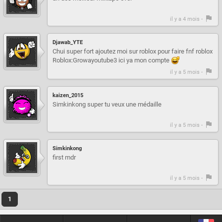
il y a 4 mois -
Djawab_YTE
Chui super fort ajoutez moi sur roblox pour faire fnf roblox
Roblox:Growayoutube3 ici ya mon compte
il y a 5 mois -
kaizen_2015
Simkinkong super tu veux une médaille
il y a 5 mois -
Simkinkong
first mdr
il y a 5 mois -
1