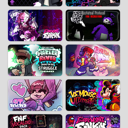
Crédits :
FNF Character Test Playground 2 a été développé par
MadManToss
.
Vous pouvez également jouer à
FNF Character Test Playground 1
et
FNF
Character Test Playground 3
pour découvrir d'autres personnages.
Développeur :
MadManToss
- Joué
7 k
fois