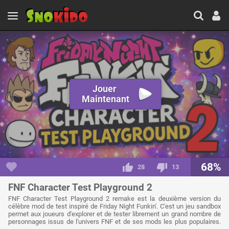
Jouer
Maintenant
68%
28
13
FNF Character Test Playground 2
FNF Character Test Playground 2 remake est la deuxième version du
célèbre mod de test inspiré de Friday Night Funkin'. C'est un jeu sandbox
permet aux joueurs d'explorer et de tester librement un grand nombre de
personnages issus de l'univers FNF et de ses mods les plus populaires.