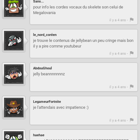
Sans...
pour info les cordes vocaux du skelete son celui de
Megalovania
il y a 4 ans -
le_nord_coréen
je trouve le contenus de jellybean un peu cringe mais bon
il y a pire comme youtubeur
il y a 4 ans -
AbdouGhoul
jelly beannnnnnnz
il y a 4 ans -
LegameurFortnite
je l'attendais avec impatience :)
il y a 4 ans -
haehae