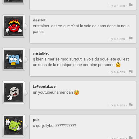
il y a 4 ans -
iliasFNF
cristalbeu est ce-que c'est la voie de sans donc tu nous
parles
il y a 4 ans -
cristalbleu
g bien aimer se mod surtout la vois du squellete qui est
un sons de la musique dune certaine personne
il y a 4 ans -
LeFeuetlaLave
un youtubeur american
il y a 4 ans -
palo
c qui jellyben???????????
il y a 4 ans -