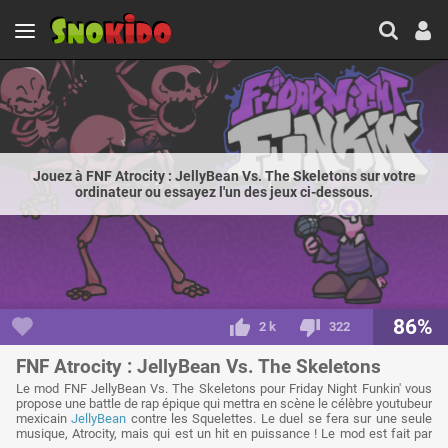
Jouez à FNF Atrocity : JellyBean Vs. The Skeletons sur votre
ordinateur ou essayez l'un des jeux ci-dessous.
86%
2 k
322
FNF Atrocity : JellyBean Vs. The Skeletons
Le mod FNF JellyBean Vs. The Skeletons pour Friday Night Funkin' vous
propose une battle de rap épique qui mettra en scène le célèbre youtubeur
mexicain
JellyBean
contre les Squelettes. Le duel se fera sur une seule
musique, Atrocity, mais qui est un hit en puissance ! Le mod est fait par