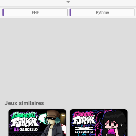
des fans qui ont été bien inspirés car les rythmes et la mélodie de la
chanson Atrocity ne laisseront personne indifférents ! A vous de jouer et
d'essayer de battre The Skeletons dans cette battle de rap unique et
FNF
Rythme
dansante.
Crédits :
Animateur :
GigaCrank
Charter :
phantasMaps
Musique :
Saster
Artiste :
OuglaRaven
Vous pouvez télécharger FNF JellyBean VS. The Skeletons sur la page du
Mod original
.
Développeur :
GigaCrank
- Joué
352 k
fois
Jeux similaires