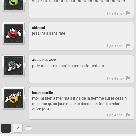
super ! DUUUUUUUUUUUURRRRRRRRRRRRRRRRRRRR
il y a 4 ans -
girfriend
je l'ai fais sans raté
il y a 4 ans -
AlexisPallen536
ptdrr mais c'est cool la commu fnf enfaite
il y a 4 ans -
legarsgentille
moi j'ai bien aimer mais il y a de la flemme sur le dessin
du perso qu'on joue et sur le décore en fond pendant
qu'on joue.
il y a 4 ans -
1
2