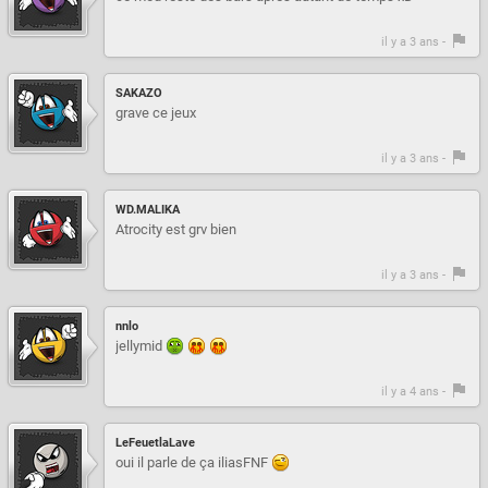
il y a 3 ans -
SAKAZO
grave ce jeux
il y a 3 ans -
WD.MALIKA
Atrocity est grv bien
il y a 3 ans -
nnlo
jellymid
il y a 4 ans -
LeFeuetlaLave
oui il parle de ça iliasFNF