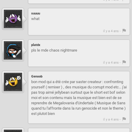
suuuu
what
il y a 4 ans -
platdx
pls le mde chaos nightmare
il y a 4 ans -
Genoob
bon mod qui a été crée par saster createur : confronting
yourself ( remixer ) , des musique du corrupt mod etc... j'ai
pas trop aimé jellybean surtout que le short est bof selon
moi et son contenu mais la musique est bien est de se
reprendre de Megalovania d'Undertale ( Musique de Sans
quand tu l'affronte dans la run genocide et non le theme )
est plutot bien
il y a 4 ans -