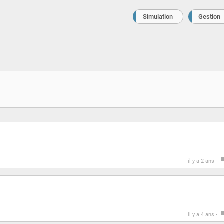
Simulation
Gestion
il y a 2 ans -
il y a 4 ans -