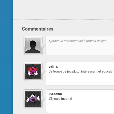
Commentaires
Loki_47
Je trouve ce jeu plutôt intéressant et éducatif
FREAKING
L'Ennuie Incarné