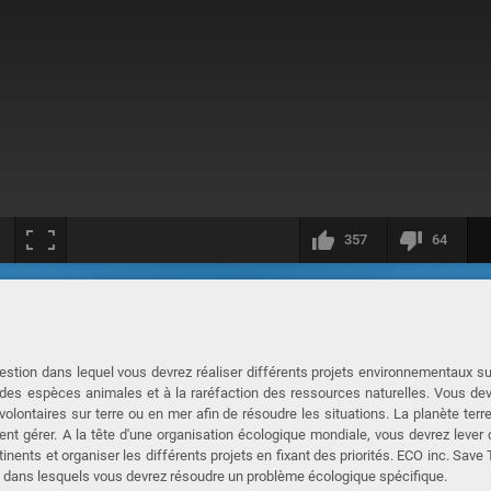
357
64
estion dans lequel vous devrez réaliser différents projets environnementaux su
n des espèces animales et à la raréfaction des ressources naturelles. Vous de
lontaires sur terre ou en mer afin de résoudre les situations. La planète terr
ment gérer. A la tête d'une organisation écologique mondiale, vous devrez lever
inents et organiser les différents projets en fixant des priorités. ECO inc. Save
 dans lesquels vous devrez résoudre un problème écologique spécifique.