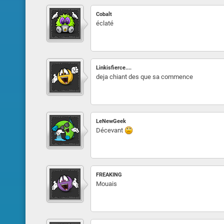
Cobalt
éclaté
Linkisfierce....
deja chiant des que sa commence
LeNewGeek
Décevant
FREAKING
Mouais