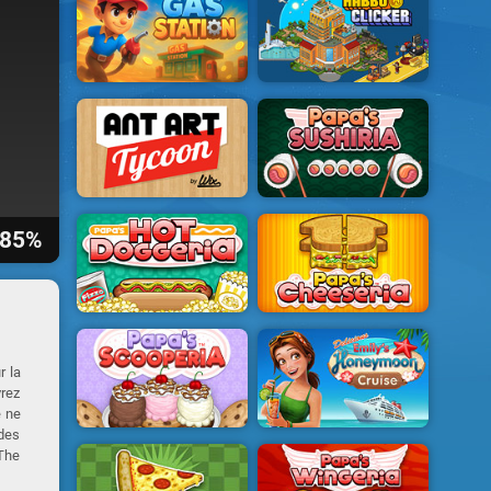
85%
r la
vrez
e ne
 des
 The