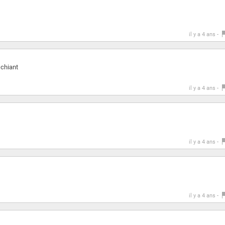
il y a 4 ans -
 chiant
il y a 4 ans -
il y a 4 ans -
il y a 4 ans -