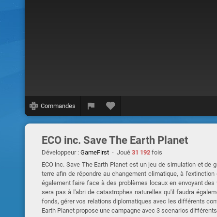
Commandes
ECO inc. Save The Earth Planet
Développeur :
GameFirst
- Joué
31 192
fois
ECO inc. Save The Earth Planet est un jeu de simulation et de g
terre afin de répondre au changement climatique, à l'extinctio
également faire face à des problèmes locaux en envoyant des vo
sera pas à l'abri de catastrophes naturelles qu'il faudra égale
fonds, gérer vos relations diplomatiques avec les différents cont
Earth Planet propose une campagne avec 3 scenarios différents