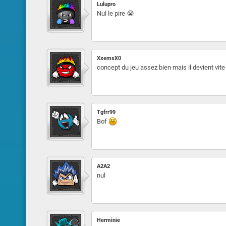
Lulupro
Nul le pire 😭
XxemxX0
concept du jeu assez bien mais il devient vite
Tgfrr99
Bof
A2A2
nul
Herminie