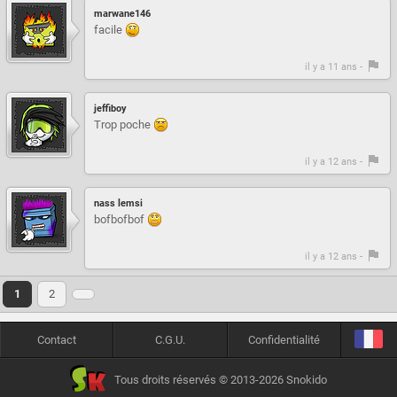
marwane146
facile
il y a 11 ans -
jeffiboy
Trop poche
il y a 12 ans -
nass lemsi
bofbofbof
il y a 12 ans -
1
2
Contact
C.G.U.
Confidentialité
Tous droits réservés © 2013-2026 Snokido