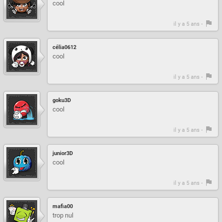
cool
il y a 5 ans -
célia0612
cool
il y a 5 ans -
goku3D
cool
il y a 5 ans -
junior3D
cool
il y a 5 ans -
mafia00
trop nul