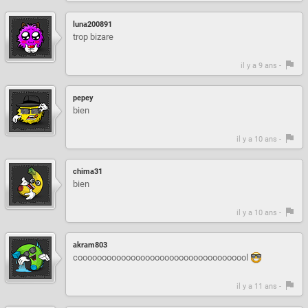
luna200891
trop bizare
il y a 9 ans -
pepey
bien
il y a 10 ans -
chima31
bien
il y a 10 ans -
akram803
coooooooooooooooooooooooooooooooooool
il y a 11 ans -