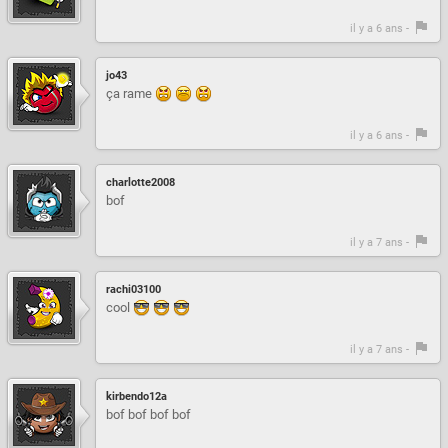
il y a 6 ans -
jo43
ça rame
il y a 6 ans -
charlotte2008
bof
il y a 7 ans -
rachi03100
cool
il y a 7 ans -
kirbendo12a
bof bof bof bof