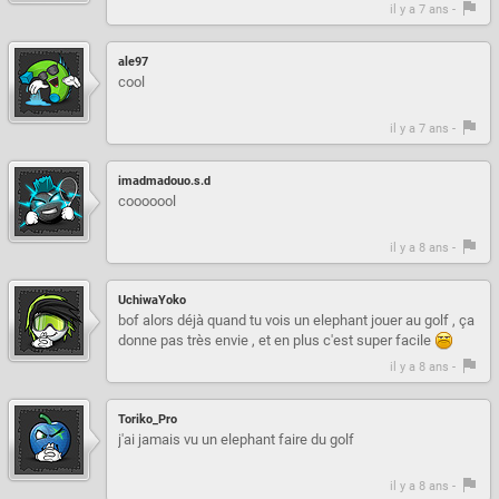
il y a 7 ans -
ale97
cool
il y a 7 ans -
imadmadouo.s.d
cooooool
il y a 8 ans -
UchiwaYoko
bof alors déjà quand tu vois un elephant jouer au golf , ça
donne pas très envie , et en plus c'est super facile
il y a 8 ans -
Toriko_Pro
j'ai jamais vu un elephant faire du golf
il y a 8 ans -