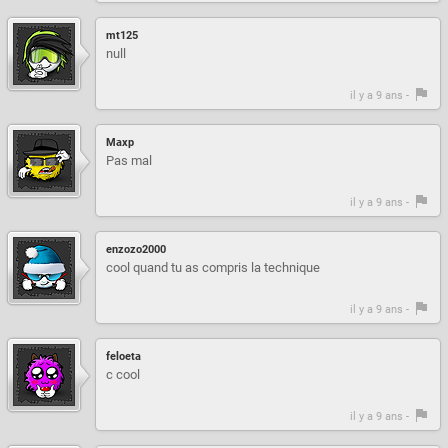
mt125
null
il y a 9 ans -
Maxp
Pas mal
il y a 9 ans -
enzozo2000
cool quand tu as compris la technique
il y a 9 ans -
feloeta
c cool
il y a 9 ans -