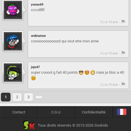
yonax69
cccollllll
il y a 10 ans -
ordinateur
coooooooooooool qui veut etre mon amie
il y a 10 ans -
jojo47
super cooool g fait 40 points
mais je bloc a 40
il y a 10 ans -
1
2
3
Contact
C.G.U.
Confidentialité
Tous droits réservés © 2013-2026 Snokido