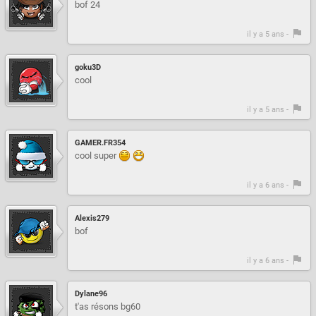
bof 24
il y a 5 ans -
goku3D
cool
il y a 5 ans -
GAMER.FR354
cool super
il y a 6 ans -
Alexis279
bof
il y a 6 ans -
Dylane96
t'as résons bg60