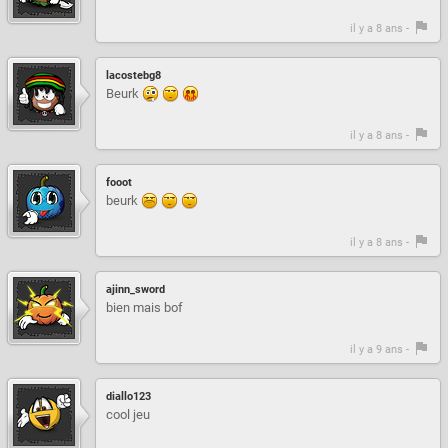
il y a 8 ans -
lacostebg8
Beurk
il y a 8 ans -
fooot
beurk
il y a 8 ans -
ajinn_sword
bien mais bof
il y a 9 ans -
diallo123
cool jeu