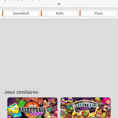
balle. Vous aurez la possibilité de gagner du temps bonus lorsque vous
atteindrez 25 et 55 points et dans les 20 dernières secondes chaque
panier marqué vaudra 3 points.
Basketball
Balle
Flash
Développeur :
Gamesclub
- Joué
30 k
fois
Jeux similaires