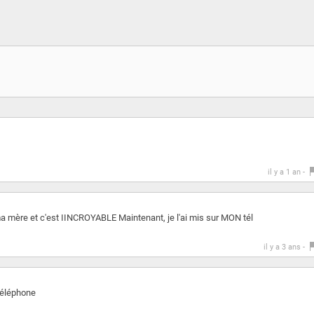
il y a 1 an -
de ma mère et c'est IINCROYABLE Maintenant, je l'ai mis sur MON tél
il y a 3 ans -
 téléphone