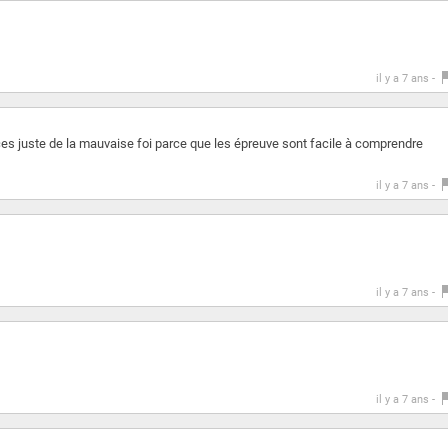
il y a 7 ans -
ces juste de la mauvaise foi parce que les épreuve sont facile à comprendre
il y a 7 ans -
il y a 7 ans -
il y a 7 ans -