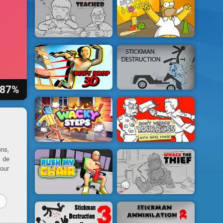
87%
ons,
e de
pour