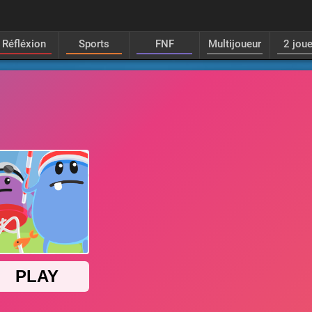
Réfléxion
Sports
FNF
Multijoueur
2 jou