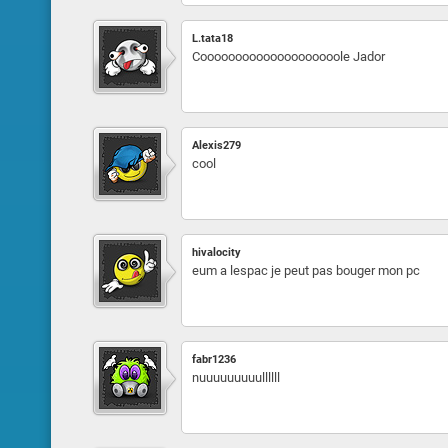
L.tata18
Coooooooooooooooooooole Jador
Alexis279
cool
hivalocity
eum a lespac je peut pas bouger mon pc
fabr1236
nuuuuuuuuullllll